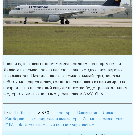
В пятницу, в вашингтонском международном аэропорту имени
Даллеса на земле произошло столкновение двух пассажирских
авиалайнеров. Находившиеся на земле авиалайнеры, понесли
небольшие повреждения, соответственно никто из пассажиров не
пострадал, но неприятный инцидент все же будет расследоваться
Федеральным авиационным управлением (ФАУ) США.
Теги:
Lufthansa
А-330
аэропорт
Вашингтон
Даллес
Кимберли
пассажирский авиалайнер
Статьи
столкновение
США
Федеральное авиационное управление