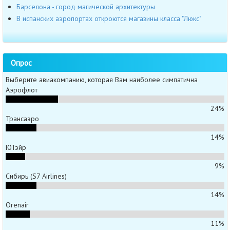
Барселона - город магической архитектуры
В испанских аэропортах откроются магазины класса "Люкс"
Опрос
Выберите авиакомпанию, которая Вам наиболее симпатична
Аэрофлот
24%
Трансаэро
14%
ЮТэйр
9%
Сибирь (S7 Airlines)
14%
Orenair
11%