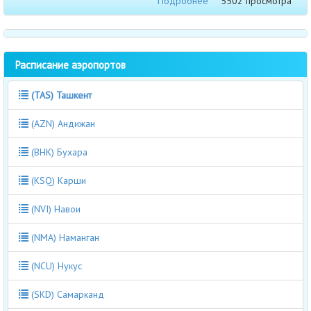
Подробнее
5502 просмотра
Расписание аэропортов
(TAS) Ташкент
(AZN) Андижан
(BHK) Бухара
(KSQ) Карши
(NVI) Навои
(NMA) Наманган
(NCU) Нукус
(SKD) Самарканд