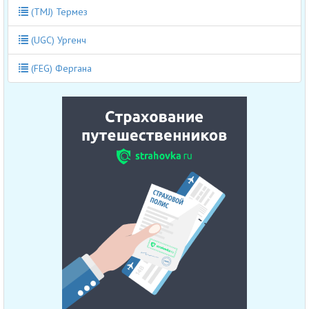
(TMJ) Термез
(UGC) Ургенч
(FEG) Фергана