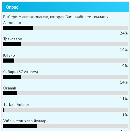
Опрос
Выберите авиакомпанию, которая Вам наиболее симпатична
Аэрофлот
24%
Трансаэро
14%
ЮТэйр
9%
Сибирь (S7 Airlines)
14%
Orenair
11%
Turkish Airlines
1%
Узбекистон хаво йуллари