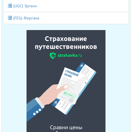
(UGC) Ургенч
(FEG) Фергана