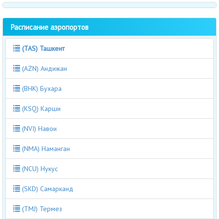
Расписание аэропортов
(TAS) Ташкент
(AZN) Андижан
(BHK) Бухара
(KSQ) Карши
(NVI) Навои
(NMA) Наманган
(NCU) Нукус
(SKD) Самарканд
(TMJ) Термез