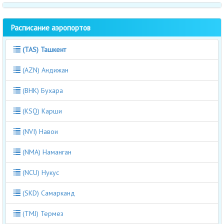
Расписание аэропортов
(TAS) Ташкент
(AZN) Андижан
(BHK) Бухара
(KSQ) Карши
(NVI) Навои
(NMA) Наманган
(NCU) Нукус
(SKD) Самарканд
(TMJ) Термез