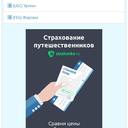
(UGC) Ургенч
(FEG) Фергана