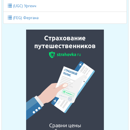
(UGC) Ургенч
(FEG) Фергана