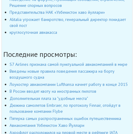
Решение спорных вопросов
Представительства НАК «Узбекистон хаво йуллари»
Alitalia угрожает банкротство, генеральный директор покидает
свой пост
круглосуточная авиакасса
Последние просмотры:
S7 Airlines признана самой пунктуальной авиакомпанией в мире
Введены новые правила поведения пассажира на борту
воздушного судна
Лоукостер авиакомпании Lufthansa начнет работу в конце 2015
В России вводят квоту на иностранных пилотов
Дополнительная плата за "удобные места"
Дюжина самолетов Embraer, по протоколу Finnair, отойдут в
пользование компании Flybe
Пятерка самых распространенных ошибок путешественника
Авиакомпания Узбекистон Хаво Йуллари
Аэрофлот расположился на первой месте в рейтинге IATA