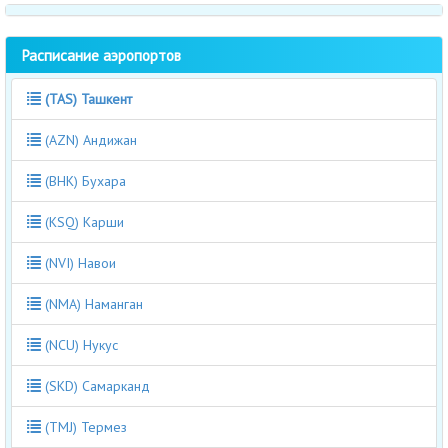
Расписание аэропортов
(TAS) Ташкент
(AZN) Андижан
(BHK) Бухара
(KSQ) Карши
(NVI) Навои
(NMA) Наманган
(NCU) Нукус
(SKD) Самарканд
(TMJ) Термез