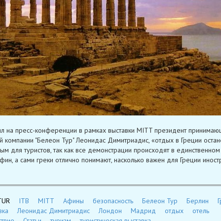
ил на пресс-конференции в рамках выставки MITT президент принимаю
й компании "Белеон Тур" Леонидас Димитриадис, «отдых в Греции остан
ым для туристов, так как все демонстрации происходят в единственном
фин, а сами греки отлично понимают, насколько важен для Греции инос
TUR
ITB
MITT
Афины
безопасность
Белеон Тур
Берлин
Г
вка
Леонидас Димитриадис
Лондон
Мадрид
отдых
отель
твие
Статьи
туризм
туристическая выставка