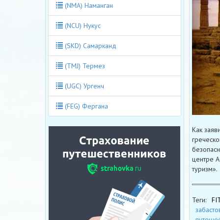
(NMA) Наманган
(NCU) Нукус
(SKD) Самарканд
(TMJ) Термез
(UGC) Ургенч
(FEG) Фергана
Как заяв
греческо
безопасн
центре А
туризм».
Теги:
FI
забасто
путешес