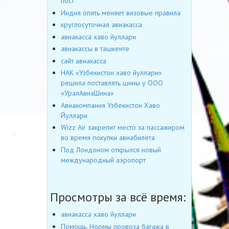
пост
Индия опять меняет визовые правила
круглосуточная авиакасса
авиакасса хаво йуллари
авиакассы в ташкенте
сайт авиакасса
НАК «Узбекистон хаво йуллари»
решила поставлять шины у ООО
«УралАвиаШина»
Авиакомпания Узбекистон Хаво
Йуллари
Wizz Air закрепит место за пассажиром
во время покупки авиабилета
Под Лондоном открылся новый
международный аэропорт
Просмотры за всё время:
авиакасса хаво йуллари
Помощь. Нормы провоза багажа в