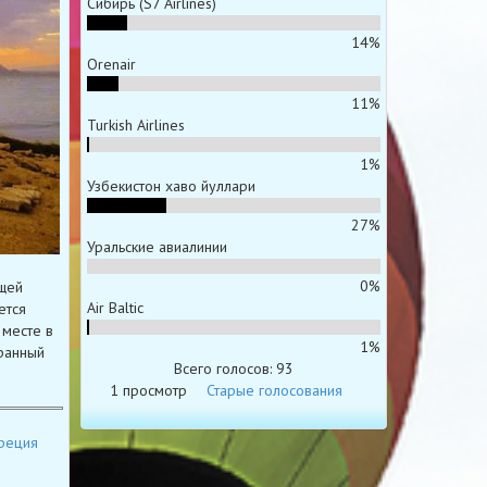
Сибирь (S7 Airlines)
14%
Orenair
11%
Turkish Airlines
1%
Узбекистон хаво йуллари
27%
Уральские авиалинии
0%
щей
Air Baltic
ется
 месте в
1%
транный
Всего голосов: 93
1 просмотр
Старые голосования
реция