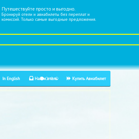
Путешествуйте просто и выгодно.
Бронируй отели и авиабилеты без переплат и
комиссий. Только самые выгодные предложения.
In English
Найти отель
Купить Авиабилет