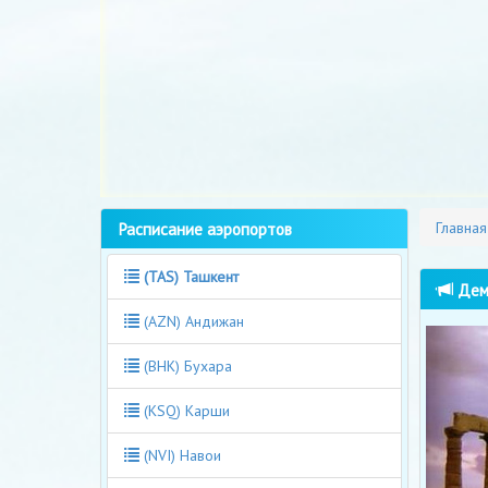
Расписание аэропортов
Главная
(TAS) Ташкент
Демо
(AZN) Андижан
(BHK) Бухара
(KSQ) Карши
(NVI) Навои