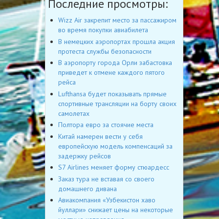
Последние просмотры:
Wizz Air закрепит место за пассажиром
во время покупки авиабилета
В немецких аэропортах прошла акция
протеста службы безопасности
В аэропорту города Орли забастовка
приведет к отмене каждого пятого
рейса
Lufthansa будет показывать прямые
спортивные трансляции на борту своих
самолетах
Полтора евро за стоячие места
Китай намерен вести у себя
европейскую модель компенсаций за
задержку рейсов
S7 Airlines меняет форму стюардесс
Заказ тура не вставая со своего
домашнего дивана
Авиакомпания «Узбекистон хаво
йуллари» снижает цены на некоторые