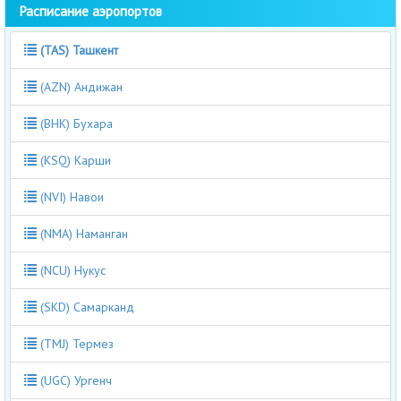
Расписание аэропортов
(TAS) Ташкент
(AZN) Андижан
(BHK) Бухара
(KSQ) Карши
(NVI) Навои
(NMA) Наманган
(NCU) Нукус
(SKD) Самарканд
(TMJ) Термез
(UGC) Ургенч