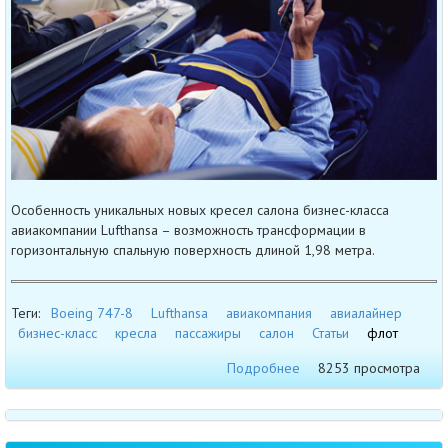
Особенность уникальных новых кресел салона бизнес-класса
авиакомпании Lufthansa – возможность трансформации в
горизонтальную спальную поверхность длиной 1,98 метра.
Теги:
Boeing 747-8
Lufthansa
авиакомпания
авиалайнер
бизнес-класс
кресла
пассажиры
салон
Статьи
флот
Подробнее
8253 просмотра