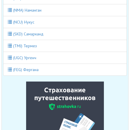
(NMA) Наманган
(NCU) Нукус
(SKD) Самарканд
(TMJ) Термез
(UGC) Ургенч
(FEG) Фергана