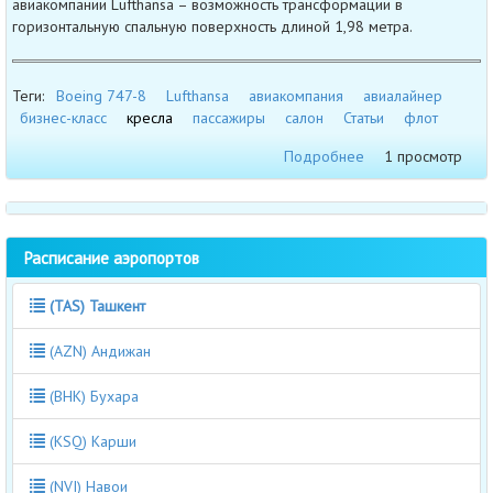
авиакомпании Lufthansa – возможность трансформации в
горизонтальную спальную поверхность длиной 1,98 метра.
Теги:
Boeing 747-8
Lufthansa
авиакомпания
авиалайнер
бизнес-класс
кресла
пассажиры
салон
Статьи
флот
Подробнее
1 просмотр
Расписание аэропортов
(TAS) Ташкент
(AZN) Андижан
(BHK) Бухара
(KSQ) Карши
(NVI) Навои