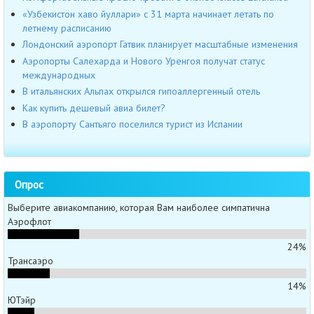
«Узбекистон хаво йуллари» с 31 марта начинает летать по
летнему расписанию
Лондонский аэропорт Гатвик планирует масштабные изменения
Аэропорты Салехарда и Нового Уренгоя получат статус
международных
В итальянских Альпах открылся гипоаллергенный отель
Как купить дешевый авиа билет?
В аэропорту Сантьяго поселился турист из Испании
Опрос
Выберите авиакомпанию, которая Вам наиболее симпатична
Аэрофлот
24%
Трансаэро
14%
ЮТэйр