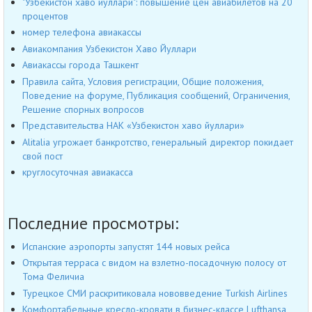
"Узбекистон хаво йуллари": повышение цен авиабилетов на 20
процентов
номер телефона авиакассы
Авиакомпания Узбекистон Хаво Йуллари
Авиакассы города Ташкент
Правила сайта, Условия регистрации, Общие положения,
Поведение на форуме, Публикация сообщений, Ограничения,
Решение спорных вопросов
Представительства НАК «Узбекистон хаво йуллари»
Alitalia угрожает банкротство, генеральный директор покидает
свой пост
круглосуточная авиакасса
Последние просмотры:
Испанские аэропорты запустят 144 новых рейса
Открытая терраса с видом на взлетно-посадочную полосу от
Тома Феличиа
Турецкое СМИ раскритиковала нововведение Turkish Airlines
Комфортабельные кресло-кровати в бизнес-классе Lufthansa