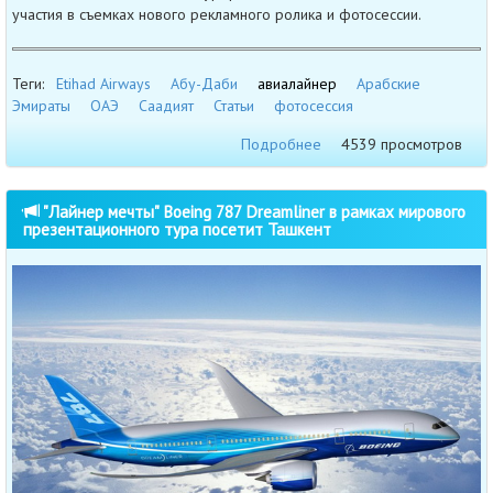
участия в съемках нового рекламного ролика и фотосессии.
Теги:
Etihad Airways
Абу-Даби
авиалайнер
Арабские
Эмираты
ОАЭ
Саадият
Статьи
фотосессия
Подробнее
4539 просмотров
"Лайнер мечты" Boeing 787 Dreamliner в рамках мирового
презентационного тура посетит Ташкент