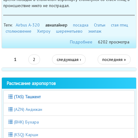
происшествие никто не пострадал.
Теги:
Airbus А-320
авиалайнер
посадка
Статьи
стая птиц
столкновение
Хитроу
шереметьево
экипаж
Подробнее
6202 просмотра
1
2
следующая ›
последняя »
Расписание аэропортов
(TAS) Ташкент
(AZN) Андижан
(BHK) Бухара
(KSQ) Карши