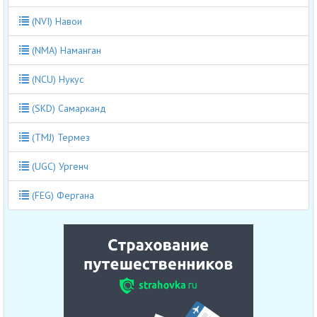
(NVI) Навои
(NMA) Наманган
(NCU) Нукус
(SKD) Самарканд
(TMJ) Термез
(UGC) Ургенч
(FEG) Фергана