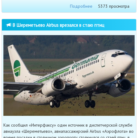
Подробнее
5373 просмотра
В Шереметьево Airbus врезался в стаю птиц
Как сообщил «Интерфаксу» один источник в диспетчерской службе
авиаузла «Шереметьево», авиапассажирский Airbus «Аэрофлота» во
время посадки в столичном аэропорту столкнулся со стаей птиц, в