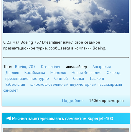
С 23 мая Boeing 787 Dreamliner начил свое седьмое
презентационное турне, сообщается в компании Boeing.
Теги:
Boeing 787
Dreamliner
авиалайнер
Австралия
Дарвин
Касабланка
Марокко
Новая Зеландия
Окленд
презентационное турне
Сидней
Статьи
Ташкент
Узбекистан
широкофюзеляжный двухмоторный пассажирский
самолет
Подробнее
16065 просмотров
Мьянма заинтересовалась самолетом Superjet-100