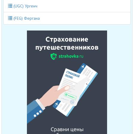
(UGC) Ургенч
(FEG) Фергана