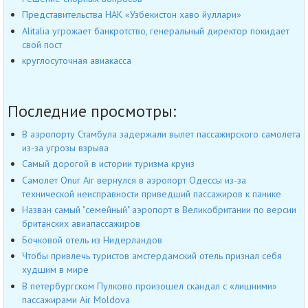
Представительства НАК «Узбекистон хаво йуллари»
Alitalia угрожает банкротство, генеральный директор покидает
свой пост
круглосуточная авиакасса
Последние просмотры:
В аэропорту Стамбула задержали вылет пассажирского самолета
из-за угрозы взрыва
Cамый дорогой в истории туризма круиз
Самолет Onur Air вернулся в аэропорт Одессы из-за
технической неисправности приведший пассажиров к панике
Назван самый "семейный" аэропорт в Великобритании по версии
британских авиапассажиров
Бочковой отель из Нидерландов
Чтобы привлечь туристов амстердамский отель признал себя
худшим в мире
В петербургском Пулково произошел скандал с «лишними»
пассажирами Air Moldova