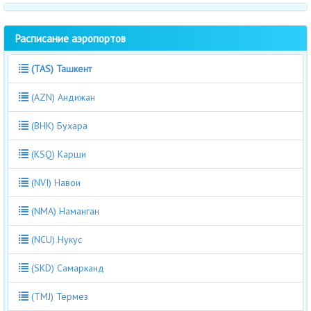
Расписание аэропортов
(TAS) Ташкент
(AZN) Андижан
(BHK) Бухара
(KSQ) Карши
(NVI) Навои
(NMA) Наманган
(NCU) Нукус
(SKD) Самарканд
(TMJ) Термез