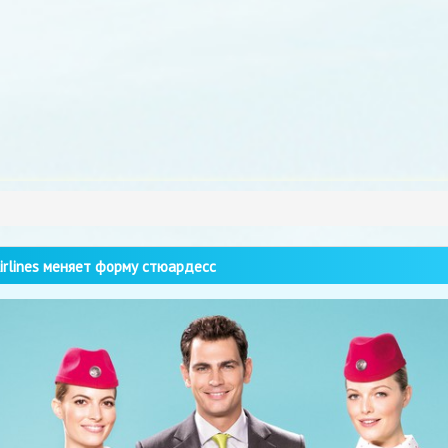
irlines меняет форму стюардесс