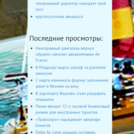
генеральный директор покидает свой
пост
круглосуточная авиакасса
Последние просмотры:
Неисправный двигатель вернул
обратно самолет авиакомпании Air
France
В Мадриде вырос штраф за распитие
алкоголя
С марта изменился формат заполнения
анкет в Японию на визу
В аэропорту Внуково стали раздавать
планшеты
Пекин введет 72-х часовой безвизовый
режим для иностранных туристов
«Трансаэро» наращивает авиапарк
Боингов
Delta Air Lines решила составить