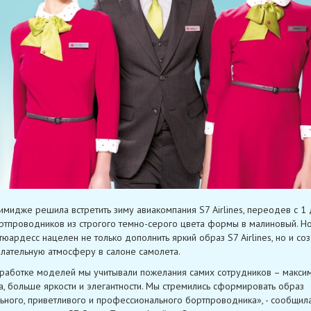
имидже решила встретить зиму авиакомпания S7 Airlines, переодев с 1
ртпроводников из строгого темно-серого цвета формы в малиновый. Н
юардесс нацелен не только дополнить яркий образ S7 Airlines, но и соз
ательную атмосферу в салоне самолета.
работке моделей мы учитывали пожелания самих сотрудников – макси
, больше яркости и элегантности. Мы стремились сформировать образ
ьного, приветливого и профессионального бортпроводника», - сообщил