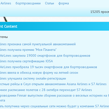
Airlines
бортпроводники
Статьи
форма
15205 прос
nt Content
 темы
rlines признана самой пунктуальной авиакомпанией
rlines получила премию "Моя Планета"
 AirLines закупила 19000 смартфонов для бортпроводников
rlines получила сертефикацию IOSA
 AirLines приобрела 19 тысяч смартфонов для бортпроводников
rlines ввела в обиход новую форму на летний сезон
rlines улучшила систему онлайн-регистрации
стные рейсы в Сеул открыли авиакомпании Asiana Airlines и S7 Airlines
мнее расписание полетов с 28 октября переходит S7 Airlines
роводники Finnair выпустили сборник рассказов о веселых историях на 
ета
ть попутчика через социальные сети можно будет у компании S7 Airline