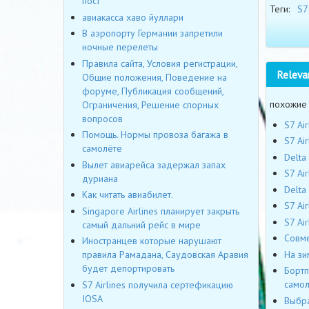
пост
Теги:
S7 
авиакасса хаво йуллари
В аэропорту Германии запретили
ночные перелеты
Правила сайта, Условия регистрации,
Releva
Общие положения, Поведение на
форуме, Публикация сообщений,
похожие
Ограничения, Решение спорных
вопросов
S7 Ai
Помощь. Нормы провоза багажа в
S7 Ai
самолёте
Delta
Вылет авиарейса задержал запах
S7 Ai
дуриана
Delta
Как читать авиабилет.
S7 Ai
Singapore Airlines планирует закрыть
S7 Ai
самый дальний рейс в мире
Совме
Иностранцев которые нарушают
На зи
правила Рамадана, Саудовская Аравия
будет депортировать
Бортп
самол
S7 Airlines получила сертефикацию
IOSA
Выбра