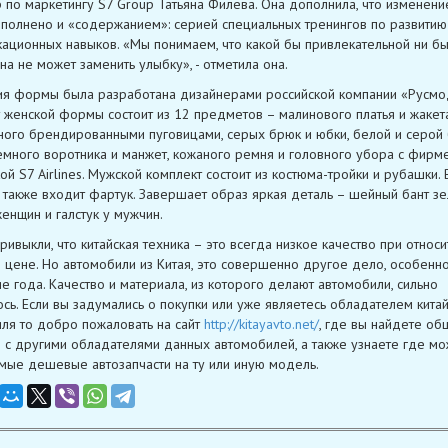
 по маркетингу S7 Group Татьяна Филёва. Она дополнила, что изменен
полнено и «содержанием»: серией специальных тренингов по развитию
ационных навыков. «Мы понимаем, что какой бы привлекательной ни б
на не может заменить улыбку», - отметила она.
я формы была разработана дизайнерами российской компании «Русмо
 женской формы состоит из 12 предметов – малинового платья и жакета
ого брендированными пуговицами, серых брюк и юбки, белой и серой б
емного воротника и манжет, кожаного ремня и головного убора с фирм
ой S7 Airlines. Мужской комплект состоит из костюма-тройки и рубашки. 
 также входит фартук. Завершает образ яркая деталь – шейный бант з
женщин и галстук у мужчин.
ривыкли, что китайская техника – это всегда низкое качество при относ
цене. Но автомобили из Китая, это совершенно другое дело, особенно
е года. Качество и материала, из которого делают автомобили, сильно
сь. Если вы задумались о покупки или уже являетесь обладателем кита
ля то добро пожаловать на сайт
http://kitayavto.net/
, где вы найдете об
 с другими обладателями данных автомобилей, а также узнаете где м
амые дешевые автозапчасти на ту или иную модель.