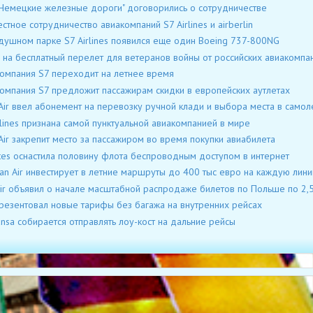
"Немецкие железные дороги" договорились о сотрудничестве
стное сотрудничество авиакомпаний S7 Airlines и airberlin
душном парке S7 Airlines появился еще один Boeing 737-800NG
 на бесплатный перелет для ветеранов войны от российских авиакомпа
омпания S7 переходит на летнее время
омпания S7 предложит пассажирам скидки в европейских аутлетах
Air ввел абонемент на перевозку ручной клади и выбора места в самол
rlines признана самой пунктуальной авиакомпанией в мире
Air закрепит место за пассажиром во время покупки авиабилета
tes оснастила половину флота беспроводным доступом в интернет
ian Air инвестирует в летние маршруты до 400 тыс евро на каждую лин
ir объявил о начале масштабной распродаже билетов по Польше по 2,5
резентовал новые тарифы без багажа на внутренних рейсах
ansa собирается отправлять лоу-кост на дальние рейсы