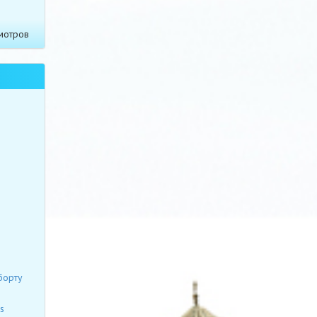
мотров
борту
s