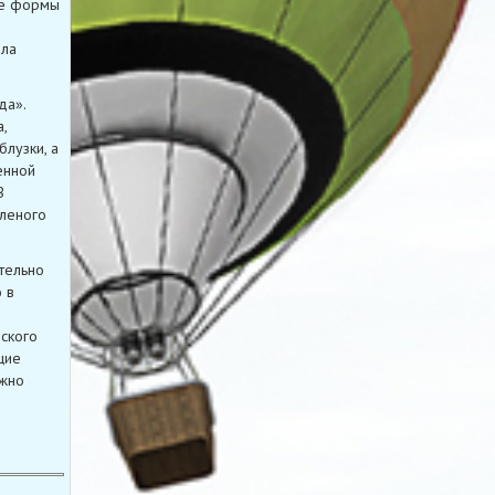
ие формы
ыла
да».
,
лузки, а
енной
В
еленого
ительно
 в
йского
щие
ожно