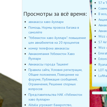
S7 и 
Совме
Просмотры за всё время:
В воз
Акция
авиакасса хаво йуллари
Авиак
Помощь. Нормы провоза багажа в
Авиак
самолёте
Wizz 
"Узбекистон хаво йуллари": повышение
S7 Ai
цен авиабилетов на 20 процентов
Wizz 
номер телефона авиакассы
Emira
Авиакомпания Узбекистон Хаво
Йуллари
Eston
Авиакассы города Ташкент
Ryana
Правила сайта, Условия регистрации,
LOT п
Общие положения, Поведение на
Lufth
форуме, Публикация сообщений,
Ограничения, Решение спорных
вопросов
Представительства НАК «Узбекистон
хаво йуллари»
Alitalia угрожает банкротство,