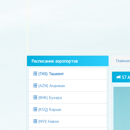
Расписание аэропортов
Главная
(TAS) Ташкент
S7 A
(AZN) Андижан
(BHK) Бухара
(KSQ) Карши
(NVI) Навои