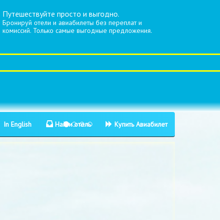
Путешествуйте просто и выгодно.
Бронируй отели и авиабилеты без переплат и
комиссий. Только самые выгодные предложения.
In English
Найти отель
Купить Авиабилет