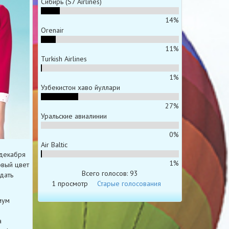
Сибирь (S7 Airlines)
14%
Orenair
11%
Turkish Airlines
1%
Узбекистон хаво йуллари
27%
Уральские авиалинии
0%
Air Baltic
 декабря
1%
овый цвет
Всего голосов: 93
дать
1 просмотр
Старые голосования
мум
а