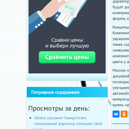
директор
будет до
коммуник
форма, о
Концепци
Комплект
украшенн
также съ
символик
комплект
цвета у 
Многие п
дешевой 
последни
улучшило
Популярное содержимое
автомоби
интересы
купить с
Просмотры за день:
Alitalia угрожает банкротство,
генеральный директор покидает свой