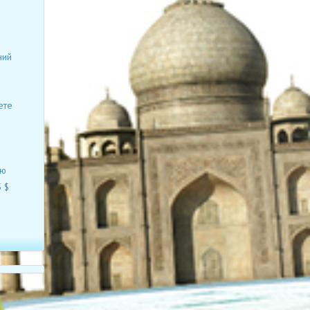
ний
ете
ию
 $