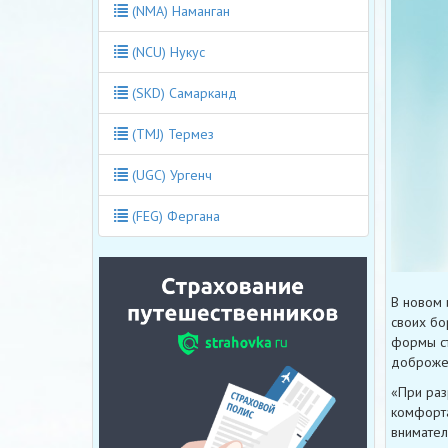
(NMA) Наманган
(NCU) Нукус
(SKD) Самарканд
(TMJ) Термез
(UGC) Ургенч
(FEG) Фергана
В новом 
своих бо
формы ст
доброжел
«При раз
комфорта
внимател