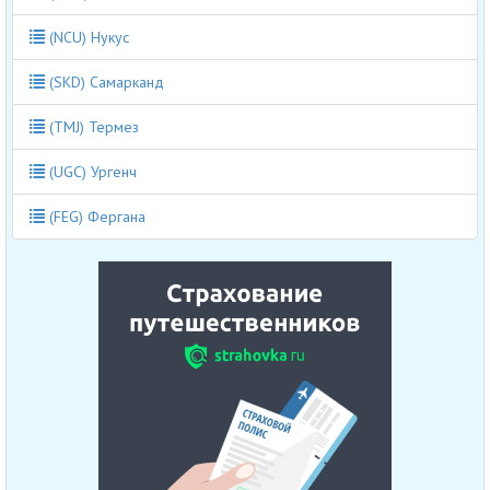
(NCU) Нукус
(SKD) Самарканд
(TMJ) Термез
(UGC) Ургенч
(FEG) Фергана