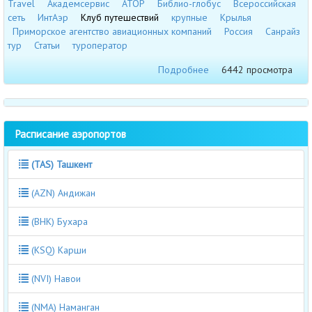
Travel
Академсервис
АТОР
Библио-глобус
Всероссийская
сеть
ИнтАэр
Клуб путешествий
крупные
Крылья
Приморское агентство авиационных компаний
Россия
Санрайз
тур
Статьи
туроператор
Подробнее
6442 просмотра
Расписание аэропортов
(TAS) Ташкент
(AZN) Андижан
(BHK) Бухара
(KSQ) Карши
(NVI) Навои
(NMA) Наманган