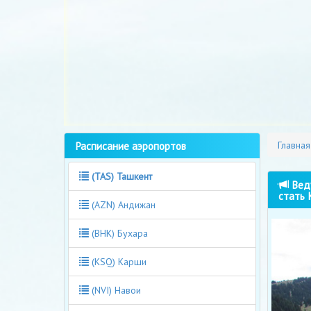
Расписание аэропортов
Главная
(TAS) Ташкент
Веду
стать 
(AZN) Андижан
(BHK) Бухара
(KSQ) Карши
(NVI) Навои