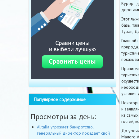
Курорт д
дорогами
Этот лыж
базы, так
Туран, Ди
Главной 
природа.
туристич
показыва
Правител
туристич
осуществ
необходи
условия 
Популярное содержимое
Некоторы
и заявля
Просмотры за день:
из самых
гостей, 
Alitalia угрожает банкротство,
До урочи
генеральный директор покидает свой
Малого А