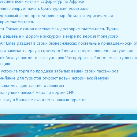
ествие всей жизни – сафари-тур по Африке
ния планирует начать брать туристический залог
еланный аэропорт в Берлине заработал как туристическая
примечательность
ц Топкапы: самая посещаемая достопримечательность Турции
 дешевые и дорогие экскурсии в мире по версии Moneycorp
 Air Lines раздает в своих бизнес-классах постельные принадлежности от
ия занимает первую строчку рейтинга в сфере привлечения туристов
ok Airways вводит в эксплуатацию "беспрерывные" перелеты в туристич
инцию
a устроила торги по продаже забытых вещей своих пассажиров
и-Ланке для туристов откроют новый исторический музей
чших мест для занятия дайвингом
ка лучших пляжей мира по версии CNN
м году в Бангкоке ожидается наплыв туристов