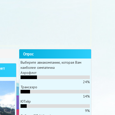
Опрос
Выберите авиакомпанию, которая Вам
наиболее симпатична
ует
Аэрофлот
24%
Трансаэро
14%
ЮТэйр
9%