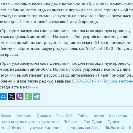
 здесь несколько часов или даже несколько дней, и жители Алматы риск
 это любимое место отдыха вместе с первым наплывом строительной те
 тем тут появятся горнолыжные курорты и прочные заборы вокруг част
х владений, вместо тихой и красивой дикой природы.
и Урал уже заслужили свое доверие и прошли многократную проверку
 как надежный автомобиль. Но как и любое устройство все когда нить
ется или вырабатывает ресурс. Завод автозапчастей Плант поможет ре
блему и найдет даже такую редкую вещь как 5557-2303070 - Полуось
яя правая.
и Урал уже заслужили свое доверие и прошли многократную проверку
 как надежный автомобиль. Но как и любое устройство все когда нить
ется или вырабатывает ресурс. Завод автозапчастей Плант поможет ре
блему и даже такую редкую вещь как
5557-2303070 - Полуось внутре
всегда есть в наличии.
-булак
Алматау
Динамо
Елик-Сай
Енбек
игрок
Казахстан
страна туристических курортов
Табаган
Тау-Туран
Туризм
ческий бизнес
ущелье Каскелен
Центральная Азия
Шыбынсай
Ш