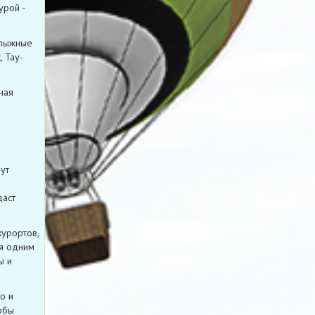
рой -
олыжные
, Тау-
ная
ут
даст
курортов,
ся одним
ы и
о и
обы