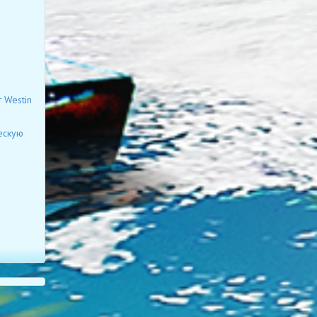
 Westin
ескую