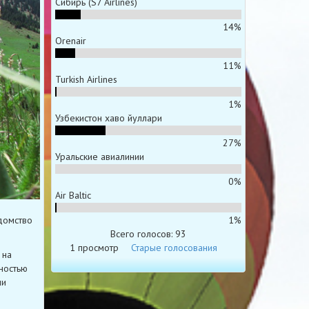
Сибирь (S7 Airlines)
14%
Orenair
11%
Turkish Airlines
1%
Узбекистон хаво йуллари
27%
Уральские авиалинии
0%
Air Baltic
1%
домство
Всего голосов: 93
1 просмотр
Старые голосования
 на
ностью
ми