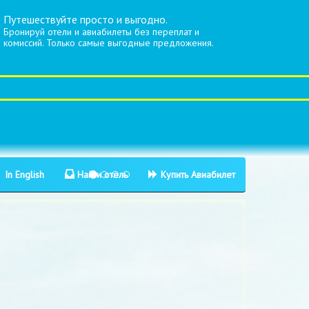
Путешествуйте просто и выгодно.
Бронируй отели и авиабилеты без переплат и
комиссий. Только самые выгодные предложения.
In English
Найти отель
Купить Авиабилет