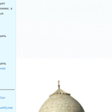
уют
хники; а
ных
шить
шить
нняя
Кок-
ымбулак