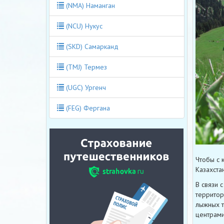
(NMA) Наманган
(NCU) Нукус
(SKD) Самарканд
(TMJ) Термез
(UGC) Ургенч
(FEG) Фергана
Чтобы с 
Казахста
В связи 
территор
лыжных т
центрами