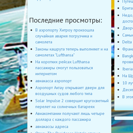
Путеш
Брита
Недод
Последние просмотры:
досто
Дворе
В аэропорту Хитроу произошла
Самые
случайная авария погрузчика и
самолета
Delta
Законы кашрута теперь выполняют и на
Франц
самолетах "Lufthansa"
Bangk
На коротких рейсах Lufthansa
пров
пассажиры смогут пользоваться
Iberi
интернетом
На Шр
авиакасса аэропорт
10 лу
Аэропорт Актау открывает двери для
Десят
воздушных судов любого типа
В это
Solar Impulse 2 совершит кругосветный
перелет на солнечных батареях
Авиакомпании получают лишь четыре
доллара с каждого пассажира
авиакассы адреса