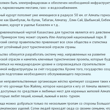
олжен быть электрифицирован и обеспечен необходимой инфраструкту
, парковочными местами, газо- и водоснабжением.
ный курорт пополнит уже имеющиеся в радиусе 50 км. от Алматы горн
ие как Шымбулак, Ак-булак, Табаган, Алматау , Елик-Сай, Шыбынсай, Енбек
намо, курорт в ущелье Каскелен и т.д..
привлекательной чертой Казахстана для туристов является его девствен
 Примером тому может служить Иле-Алатауский национальный парк. В
еский сектор правительство привлекает все слои общества и статистика
ет устойчивый рост туристической отрасли страны.
ьство обязуется разработать систему мер, направленных на развитие
еской отрасли и наметить ключевые туристические проекты, которые буд
ляться на международном уровне и сопровождаться строительством
мой инфраструктуры за счёт государства. Кроме того, государство соз
для подготовки необходимого обслуживающего персонала.
е неправительственные организации жёстко критикуют создание таких 
ют что урочище Кок-Жайляу, которое находится к югу от Алматы являет
 доступных по средствам и любимых мест для коренных жителей Алмат
которые любят пеший, конный, лыжный и вело- туризм.
ща можно добраться только по нескольким тропам со стороны Большог
лматинских ущелий. Сотни людей приходят сюда со своими семьями, чт