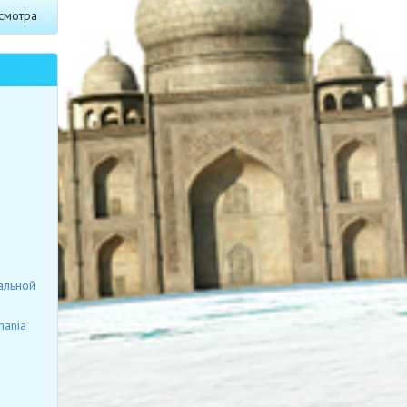
смотра
альной
mania
я