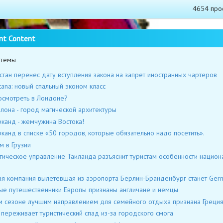
4654 про
nt Content
 темы
стан перенес дату вступления закона на запрет иностранных чартеров
stana: новый спальный эконом класс
осмотреть в Лондоне?
лона - город магической архитектуры
канд - жемчужина Востока!
канд в списке «50 городов, которые обязательно надо посетить».
м в Грузии
тическое управление Таиланда разъяснит туристам особенности национ
я компания вылетевшая из аэропорта Берлин-Бранденбург станет Ger
ые путешественники Европы признаны англичане и немцы
м сезоне лучшим направлением для семейного отдыха признана Греци
 переживает туристический спад из-за городского смога