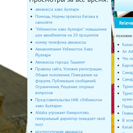
авиакасса хаво йуллари
Помощь. Нормы провоза багажа в
самолёте
Releva
"Узбекистон хаво йуллари": повышение
цен авиабилетов на 20 процентов
похожие
номер телефона авиакассы
Казах
Авиакомпания Узбекистон Хаво
Air A
Йуллари
Что п
Авиакассы города Ташкент
Барсе
Правила сайта, Условия регистрации,
Самар
Общие положения, Поведение на
Самар
форуме, Публикация сообщений,
Туриз
Ограничения, Решение спорных
вопросов
Турис
кухни
Представительства НАК «Узбекистон
хаво йуллари»
Перва
Alitalia угрожает банкротство,
Главн
генеральный директор покидает свой
В это
пост
Китай
круглосуточная авиакасса