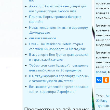
пост
провести
Аэропорт Актау открывает двери для
потерять
воздушных судов любого типа
вслед за
Помощь. Нормы провоза багажа в
земельны
самолёте
Грузовик
Новая концепция питания в аэропорту
временем
Домодедово
изнашива
онлайн авиакассы
вашу про
Отель The Residence Hotels открыл
внутренн
собственный аэропорт на Мальдивах
Грузовик
В аэропорту Бен-Гурион трап врезался
временем
в израильский самолет
изнашива
"Узбекистон хаво йуллари": повышение
вашу про
цен авиабилетов на 20 процентов
правая
, 
В международном аэропорту Киргизии
с самолета украли двигатели
Возможное уголовное преследование
замгендиректора "Аэрофлота"
Теги:
Ак
Жайляу
туристи
Просмотры за всё время: