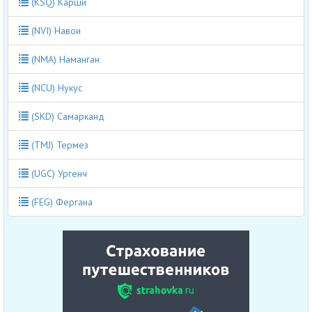
(KSQ) Карши
(NVI) Навои
(NMA) Наманган
(NCU) Нукус
(SKD) Самарканд
(TMJ) Термез
(UGC) Ургенч
(FEG) Фергана