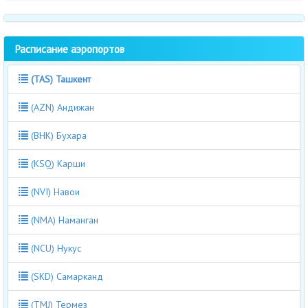
Расписание аэропортов
(TAS) Ташкент
(AZN) Андижан
(BHK) Бухара
(KSQ) Карши
(NVI) Навои
(NMA) Наманган
(NCU) Нукус
(SKD) Самарканд
(TMJ) Термез