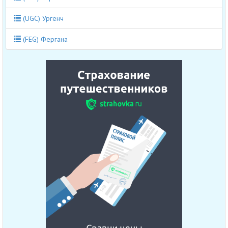
(UGC) Ургенч
(FEG) Фергана