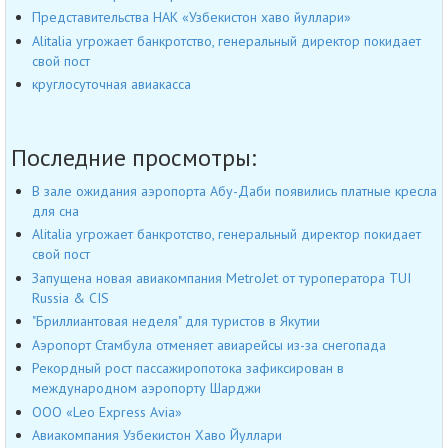
Представительства НАК «Узбекистон хаво йуллари»
Alitalia угрожает банкротство, генеральный директор покидает
свой пост
круглосуточная авиакасса
Последние просмотры:
В зале ожидания аэропорта Абу-Даби появились платные кресла
для сна
Alitalia угрожает банкротство, генеральный директор покидает
свой пост
Запущена новая авиакомпания MetroJet от туроператора TUI
Russia & CIS
"Бриллиантовая неделя" для туристов в Якутии
Аэропорт Стамбула отменяет авиарейсы из-за снегопада
Рекордный рост пассажиропотока зафиксирован в
международном аэропорту Шарджи
OOO «Leo Express Avia»
Авиакомпания Узбекистон Хаво Йуллари