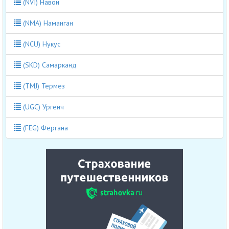
(NVI) Навои
(NMA) Наманган
(NCU) Нукус
(SKD) Самарканд
(TMJ) Термез
(UGC) Ургенч
(FEG) Фергана