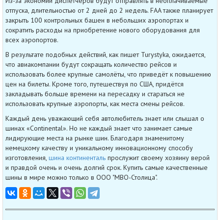
Из-за экономии диспетчеров будут отправлять в неоплачиваемые
отпуска, длительностью от 2 дней до 2 недель. FAA также планирует
закрыть 100 контрольных башен в небольших аэропортах и
сократить расходы на приобретение нового оборудования для
всех аэропортов.
В результате подобных действий, как пишет Turystyka, ожидается,
что авиакомпании будут сокращать количество рейсов и
использовать более крупные самолёты, что приведёт к повышению
цен на билеты. Кроме того, путешествуя по США, придётся
закладывать больше времени на пересадку и стараться не
использовать крупные аэропорты, как места смены рейсов.
Каждый день уважающий себя автолюбитель знает или слышал о
шинах «Continental». Но не каждый знает что занимает самые
лидирующие места на рынке шин. Благодаря знаменитому
немецкому качеству и уникальному инновационному способу
изготовления,
шина континенталь
прослужит своему хозяину верой
и правдой очень и очень долгий срок. Купить самые качественные
шины в мире можно только в ООО "МВО-Столица".