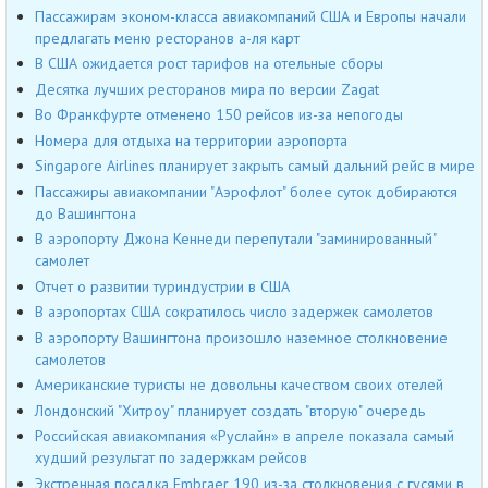
Пассажирам эконом-класса авиакомпаний США и Европы начали
предлагать меню ресторанов а-ля карт
В США ожидается рост тарифов на отельные сборы
Десятка лучших ресторанов мира по версии Zagat
Во Франкфурте отменено 150 рейсов из-за непогоды
Номера для отдыха на территории аэропорта
Singapore Airlines планирует закрыть самый дальний рейс в мире
Пассажиры авиакомпании "Аэрофлот" более суток добираются
до Вашингтона
В аэропорту Джона Кеннеди перепутали "заминированный"
самолет
Отчет о развитии туриндустрии в США
В аэропортах США сократилось число задержек самолетов
В аэропорту Вашингтона произошло наземное столкновение
самолетов
Американские туристы не довольны качеством своих отелей
Лондонский "Хитроу" планирует создать "вторую" очередь
Российская авиакомпания «Руслайн» в апреле показала самый
худший результат по задержкам рейсов
Экстренная посадка Embraer 190 из-за столкновения с гусями в