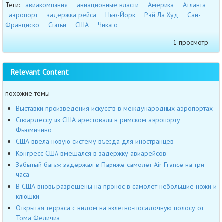
Теги:
авиакомпания
авиационные власти
Америка
Атланта
аэропорт
задержка рейса
Нью-Йорк
Рэй Ла Худ
Сан-
Франциско
Статьи
США
Чикаго
1 просмотр
Relevant Content
похожие темы
Выставки произведения искусств в международных аэропортах
Стюардессу из США арестовали в римском аэропорту
Фьюмичино
США ввела новую систему въезда для иностранцев
Конгресс США вмешался в задержку авиарейсов
Забытый багаж задержал в Париже самолет Air France на три
часа
В США вновь разрешены на пронос в самолет небольшие ножи и
клюшки
Открытая терраса с видом на взлетно-посадочную полосу от
Тома Феличиа