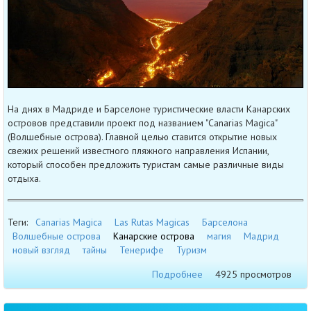
На днях в Мадриде и Барселоне туристические власти Канарских
островов представили проект под названием "Canarias Magica"
(Волшебные острова). Главной целью ставится открытие новых
свежих решений известного пляжного направления Испании,
который способен предложить туристам самые различные виды
отдыха.
Теги:
Canarias Magica
Las Rutas Magicas
Барселона
Волшебные острова
Канарские острова
магия
Мадрид
новый взгляд
тайны
Тенерифе
Туризм
Подробнее
4925 просмотров