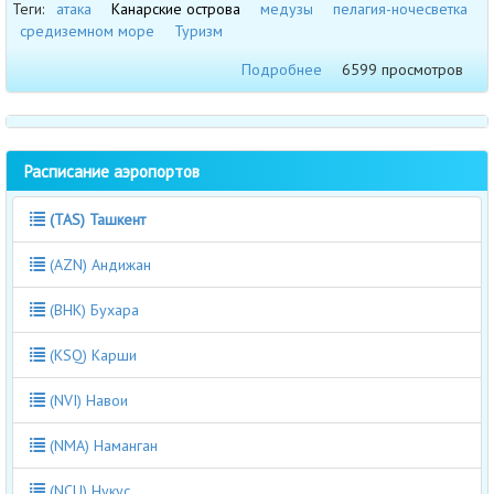
Теги:
атака
Канарские острова
медузы
пелагия-ночесветка
средиземном море
Туризм
Подробнее
6599 просмотров
Расписание аэропортов
(TAS) Ташкент
(AZN) Андижан
(BHK) Бухара
(KSQ) Карши
(NVI) Навои
(NMA) Наманган
(NCU) Нукус