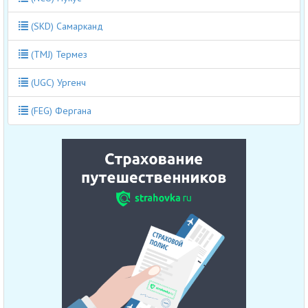
(SKD) Самарканд
(TMJ) Термез
(UGC) Ургенч
(FEG) Фергана