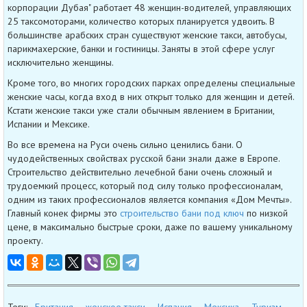
корпорации Дубая" работает 48 женщин-водителей, управляющих
25 таксомоторами, количество которых планируется удвоить. В
большинстве арабских стран существуют женские такси, автобусы,
парикмахерские, банки и гостиницы. Заняты в этой сфере услуг
исключительно женщины.
Кроме того, во многих городских парках определены специальные
женские часы, когда вход в них открыт только для женщин и детей.
Кстати женские такси уже стали обычным явлением в Британии,
Испании и Мексике.
Во все времена на Руси очень сильно ценились бани. О
чудодейственных свойствах русской бани знали даже в Европе.
Строительство действительно лечебной бани очень сложный и
трудоемкий процесс, который под силу только профессионалам,
одним из таких профессионалов является компания «Дом Мечты».
Главный конек фирмы это
строительство бани под ключ
по низкой
цене, в максимально быстрые сроки, даже по вашему уникальному
проекту.
Теги:
Британия
женское такси
Испания
Мексика
Туризм