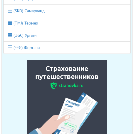
(SKD) Самарканд
(TMJ) Термез
(UGC) Ургенч
(FEG) Фергана