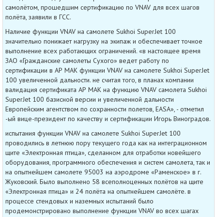
самолётом, прошедшим сертификацию по VNAV для всех шагов
полёта, заявили в ГСС.
Наличие функции VNAV на самолете Sukhoi SuperJet 100
значительно понижает нагрузку на экипаж и обеспечивает точное
выполнение всех работающих ограничений. «в настоящее время
ЗАО «Гражданские самолеты Сухого» ведет работу по
сертификации в АР МАК функции VNAV на самолете Sukhoi SuperJet
100 увеличенной дальности. не считая того, в планах компании
валидация сертификата АР МАК на функцию VNAV самолета Sukhoi
SuperJet 100 базисной версии и увеличенной дальности
Европейским агентством по сохранности полетов, EASA», - отметил
-ый вице-президент по качеству и сертификации Игорь Виноградов.
испытания функции VNAV на самолете Sukhoi SuperJet 100
проводились в летнюю пору текущего года как на интеграционном
щите «Электронная птица», сделанном для отработки новейшего
оборудования, программного обеспечения и систем самолета, так и
на опытнейшем самолете 95003 на аэродроме «Раменское» в г.
Жуковский. Было выполнено 58 всеполноценных полётов на щите
«Электронная птица» и 24 полёта на опытнейшем самолёте. в
процессе стендовых и наземных испытаний было
продемонстрировано выполнение функции VNAV во всех шагах