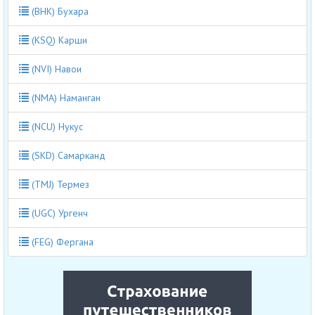
(BHK) Бухара
(KSQ) Карши
(NVI) Навои
(NMA) Наманган
(NCU) Нукус
(SKD) Самарканд
(TMJ) Термез
(UGC) Ургенч
(FEG) Фергана