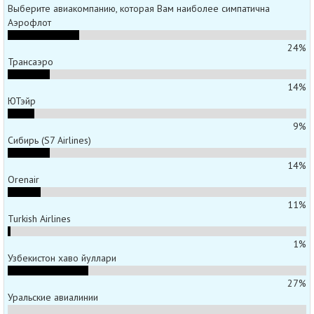
Выберите авиакомпанию, которая Вам наиболее симпатична
Аэрофлот
24%
Трансаэро
14%
ЮТэйр
9%
Сибирь (S7 Airlines)
14%
Orenair
11%
Turkish Airlines
1%
Узбекистон хаво йуллари
27%
Уральские авиалинии