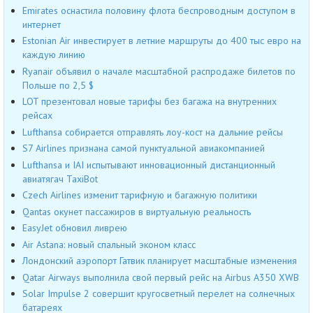
Emirates оснастила половину флота беспроводным доступом в
интернет
Estonian Air инвестирует в летние маршруты до 400 тыс евро на
каждую линию
Ryanair объявил о начале масштабной распродаже билетов по
Польше по 2,5 $
LOT презентовал новые тарифы без багажа на внутренних
рейсах
Lufthansa собирается отправлять лоу-кост на дальние рейсы
S7 Airlines признана самой пунктуальной авиакомпанией
Lufthansa и IAI испытывают инновационный дистанционный
авиатягач TaxiBot
Czech Airlines изменит тарифную и багажную политики
Qantas окунет пассажиров в виртуальную реальность
EasyJet обновил ливрею
Air Astana: новый спальный эконом класс
Лондонский аэропорт Гатвик планирует масштабные изменения
Qatar Airways выполнила свой первый рейс на Airbus A350 XWB
Solar Impulse 2 совершит кругосветный перелет на солнечных
батареях