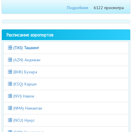
Подробнее
6122 просмотра
Расписание аэропортов
(TAS) Ташкент
(AZN) Андижан
(BHK) Бухара
(KSQ) Карши
(NVI) Навои
(NMA) Наманган
(NCU) Нукус