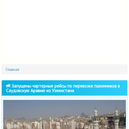
Главная
Запущены чартерные рейсы по перевозке паломников в
Саудовскую Аравию из Узекистана