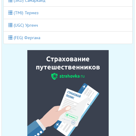
(SKD) Самарканд
(TMJ) Термез
(UGC) Ургенч
(FEG) Фергана