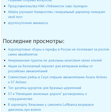
Решение спорных вопросов
Представительства НАК «Узбекистон хаво йуллари»
Alitalia угрожает банкротство, генеральный директор покидает
свой пост
круглосуточная авиакасса
Последние просмотры:
Аэропортовые сборы и тарифы в России не поспевают за ростом
самих авиабилетов
Американские туристы не довольны качеством своих отелей
Акция на бесплатный перелет для ветеранов войны от
российских авиакомпаний
Совместные рейсы в Сеул открыли авиакомпании Asiana Airlines
и S7 Airlines
Топ десятка курортов для брачных церемоний
S7 и "Немецкие железные дороги" договорились о
сотрудничестве
В аэропорту Хельсинки у самолета Lufthansa взорвался
двигатель при взлете