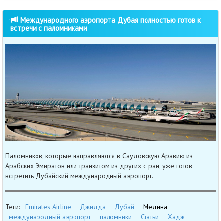
Международного аэропорта Дубая полностью готов к
встречи с паломниками
Паломников, которые направляются в Саудовскую Аравию из
Арабских Эмиратов или транзитом из других стран, уже готов
встретить Дубайский международный аэропорт.
Теги:
Emirates Airline
Джидда
Дубай
Медина
международный аэропорт
паломники
Статьи
Хадж