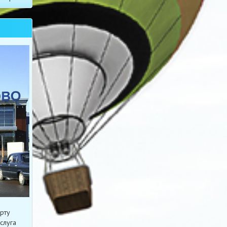
рту
слуга