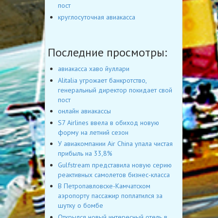
пост
круглосуточная авиакасса
Последние просмотры:
авиакасса хаво йуллари
Alitalia угрожает банкротство,
генеральный директор покидает свой
пост
онлайн авиакассы
S7 Airlines ввела в обиход новую
форму на летний сезон
У авиакомпании Air China упала чистая
прибыль на 33,8%
Gulfstream представила новую серию
реактивных самолетов бизнес-класса
В Петропавловске-Камчатском
аэропорту пассажир поплатился за
шутку о бомбе
Открылся новый интересный отель в