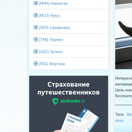
(NMA) Наманган
(NCU) Нукус
(SKD) Самарканд
(TMJ) Термез
(UGC) Ургенч
(FEG) Фергана
Интересн
желающим
Цель нов
бесплате
Теги:
Вн
зона