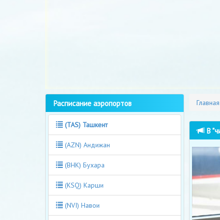
Расписание аэропортов
Главная
(TAS) Ташкент
В "ч
(AZN) Андижан
(BHK) Бухара
(KSQ) Карши
(NVI) Навои