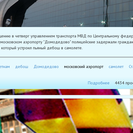
ению в четверг управлением транспорта МВД по Центральному феде
в московском аэропорту "Домодедово" полицейские задержали гражда
 который устроил пьяный дебош в самолете.
етнам
дебош
Домодедово
московский аэропорт
самолет
Ст
Подробнее
4434 про