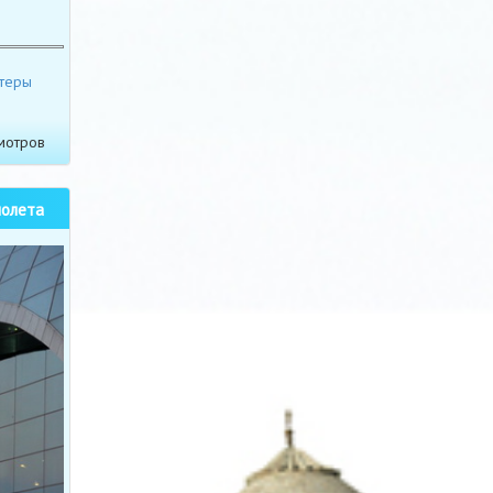
теры
мотров
молета