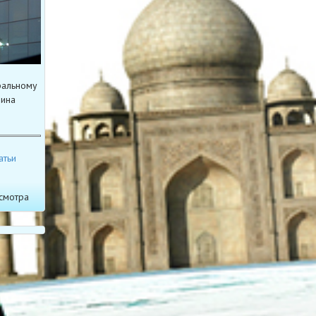
ральному
нина
атьи
смотра