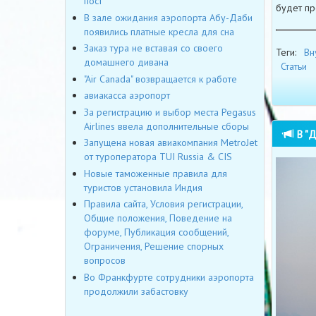
пост
будет пр
В зале ожидания аэропорта Абу-Даби
появились платные кресла для сна
Заказ тура не вставая со своего
Теги:
Вн
домашнего дивана
Статьи
"Air Canada" возвращается к работе
авиакасса аэропорт
За регистрацию и выбор места Pegasus
Airlines ввела дополнительные сборы
В "Д
Запущена новая авиакомпания MetroJet
от туроператора TUI Russia & CIS
Новые таможенные правила для
туристов установила Индия
Правила сайта, Условия регистрации,
Общие положения, Поведение на
форуме, Публикация сообщений,
Ограничения, Решение спорных
вопросов
Во Франкфурте сотрудники аэропорта
продолжили забастовку