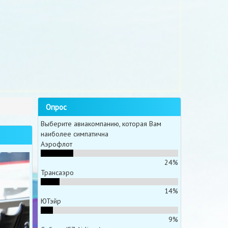
Опрос
Выберите авиакомпанию, которая Вам
наиболее симпатична
Аэрофлот
24%
Трансаэро
14%
ЮТэйр
9%