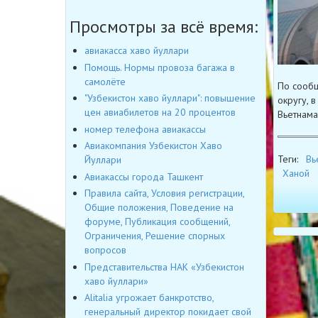
Просмотры за всё время:
авиакасса хаво йуллари
Помощь. Нормы провоза багажа в
самолёте
По сообщ
"Узбекистон хаво йуллари": повышение
округу, 
цен авиабилетов на 20 процентов
Вьетнама
номер телефона авиакассы
Авиакомпания Узбекистон Хаво
Теги:
Вь
Йуллари
Ханой
Авиакассы города Ташкент
Правила сайта, Условия регистрации,
Общие положения, Поведение на
форуме, Публикация сообщений,
Ограничения, Решение спорных
вопросов
Представительства НАК «Узбекистон
хаво йуллари»
Alitalia угрожает банкротство,
генеральный директор покидает свой