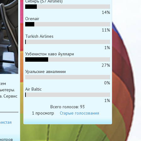
Сибирь (S7 Airlines)
14%
Orenair
11%
Turkish Airlines
1%
Узбекистон хаво йуллари
27%
Уральские авиалинии
0%
сем
Air Baltic
ьютеры.
. Сервис
1%
Всего голосов: 93
1 просмотр
Старые голосования
чистая
мотров