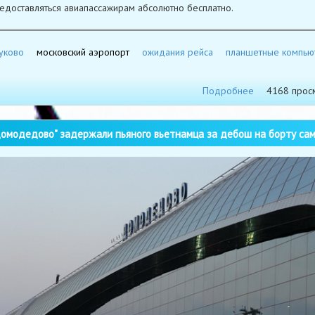
едоставляться авиапассажирам абсолютно бесплатно.
уково
московский аэропорт
ожидания рейса
планшетные компью
Подробнее
4168 прос
омодедово" задержали пьяного вьетнамца за дебош на борту са