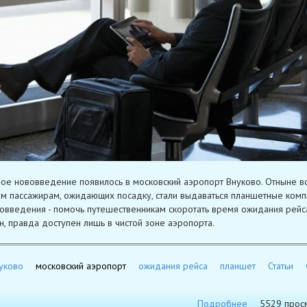
ое нововведение появилось в московский аэропорт Внуково. Отныне в
 пассажирам, ожидающих посадку, стали выдаваться планшетные комп
овведения - помочь путешественникам скоротать время ожидания рейса
н, правда доступен лишь в чистой зоне аэропорта.
уково
московский аэропорт
ожидания рейса
планшет
Статьи
Подробнее
5529 прос