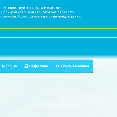
Путешествуйте просто и выгодно.
Бронируй отели и авиабилеты без переплат и
комиссий. Только самые выгодные предложения.
In English
Найти отель
Купить Авиабилет