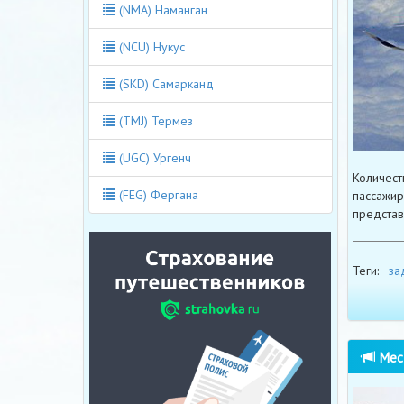
(NMA) Наманган
(NCU) Нукус
(SKD) Самарканд
(TMJ) Термез
(UGC) Ургенч
Количест
(FEG) Фергана
пассажир
представ
Теги:
за
Мест