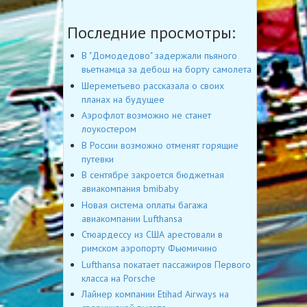
Последние просмотры:
В "Домодедово" задержали пьяного
вьетнамца за дебош на борту самолета
Шереметьево рассказала о своих
планах на будущее
Аэрофлот возможно не станет
лоукостером
В России возможно отменят горящие
путевки
В сентябре закроется бюджетная
авиакомпания bmibaby
Новая система оплаты багажа
авиакомпании Lufthansa
Стюардессу из США арестовали в
римском аэропорту Фьюмичино
Lufthansa покатает пассажиров Первого
класса на Porsche
Лайнер компании Etihad Airways на