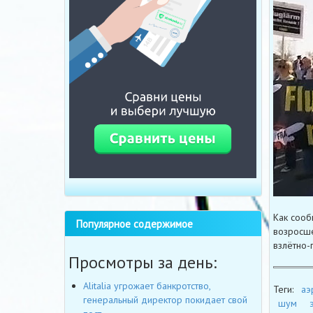
Как сооб
Популярное содержимое
возросше
взлётно-
Просмотры за день:
Alitalia угрожает банкротство,
Теги:
аэ
генеральный директор покидает свой
шум