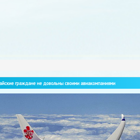
йские граждане не довольны своими авиакомпаниями