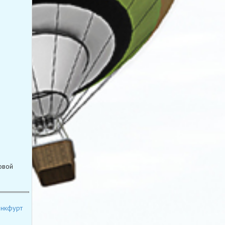
овой
нкфурт