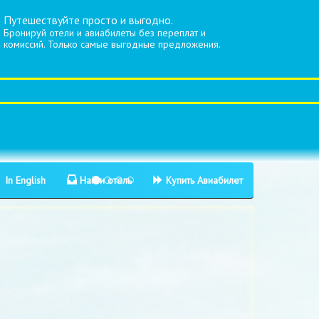
Путешествуйте просто и выгодно.
Бронируй отели и авиабилеты без переплат и
комиссий. Только самые выгодные предложения.
In English
Найти отель
Купить Авиабилет