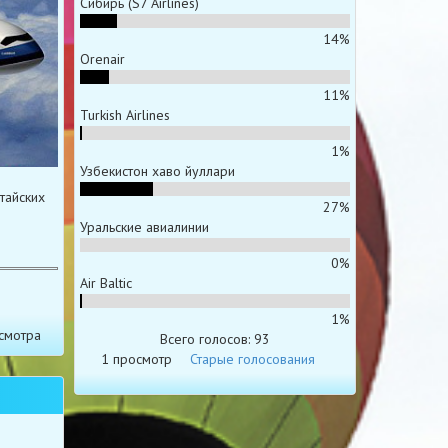
Сибирь (S7 Airlines)
14%
Orenair
11%
Turkish Airlines
1%
Узбекистон хаво йуллари
тайских
27%
Уральские авиалинии
0%
Air Baltic
1%
смотра
Всего голосов: 93
1 просмотр
Старые голосования