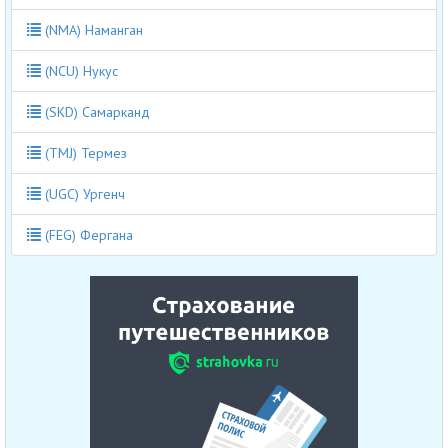
(NMA) Наманган
(NCU) Нукус
(SKD) Самарканд
(TMJ) Термез
(UGC) Ургенч
(FEG) Фергана