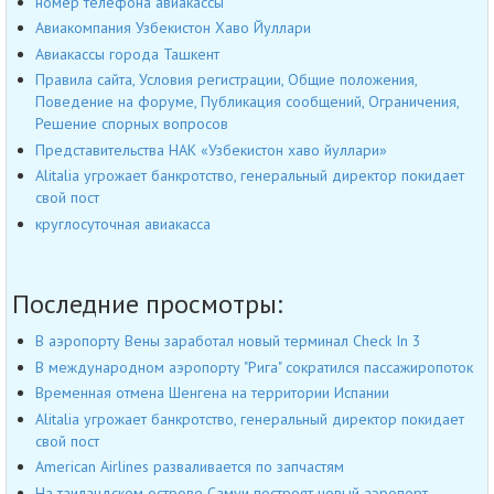
номер телефона авиакассы
Авиакомпания Узбекистон Хаво Йуллари
Авиакассы города Ташкент
Правила сайта, Условия регистрации, Общие положения,
Поведение на форуме, Публикация сообщений, Ограничения,
Решение спорных вопросов
Представительства НАК «Узбекистон хаво йуллари»
Alitalia угрожает банкротство, генеральный директор покидает
свой пост
круглосуточная авиакасса
Последние просмотры:
В аэропорту Вены заработал новый терминал Check In 3
В международном аэропорту "Рига" сократился пассажиропоток
Временная отмена Шенгена на территории Испании
Alitalia угрожает банкротство, генеральный директор покидает
свой пост
American Airlines разваливается по запчастям
На таиландском острове Самуи построят новый аэропорт