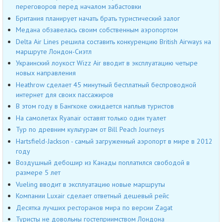
переговоров перед началом забастовки
Британия планирует начать брать туристический залог
Медана обзавелась своим собственным аэропортом
Delta Air Lines решила составить конкуренцию British Airways на
маршруте Лондон-Сиэтл
Украинский лоукост Wizz Air вводит в эксплуатацию четыре
новых направления
Heathrow сделает 45 минутный бесплатный беспроводной
интернет для своих пассажиров
В этом году в Бангкоке ожидается наплыв туристов
На самолетах Ryanair оставят только один туалет
Тур по древним культурам от Bill Peach Journeys
Hartsfield-Jackson - самый загруженный аэропорт в мире в 2012
году
Воздушный дебошир из Канады поплатился свободой в
размере 5 лет
Vueling вводит в эксплуатацию новые маршруты
Компании Luxair сделает ответный дешевый рейс
Десятка лучших ресторанов мира по версии Zagat
Туристы не довольны гостеприимством Лондона