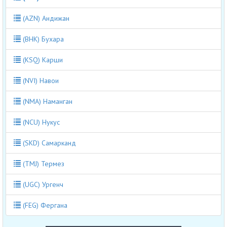
(AZN) Андижан
(BHK) Бухара
(KSQ) Карши
(NVI) Навои
(NMA) Наманган
(NCU) Нукус
(SKD) Самарканд
(TMJ) Термез
(UGC) Ургенч
(FEG) Фергана