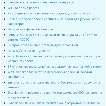
Самолеты в Германии станут меньше шуметь
WiFi во время полета
КНР будет готовить пилотов к посадке в условиях смога
Boeing изобрел более вместительные полки для ручной клади
пассажиров
Интересные факты об авиации
Рейтинг самых надежных авиакомпания мира за 2012 год по
версии JACDEC
Быстрое возвращение с Мальты грозит тюрьмой
Цены в Сочи пугают туристов
Wizz Air ввел абонемент на перевозку ручной клади и выбора
места в самолете
S7 Airlines признана самой пунктуальной авиакомпанией в мире
Wizz Air закрепит место за пассажиром во время покупки
авиабилета
Emirates оснастила половину флота беспроводным доступом в
интернет
Estonian Air инвестирует в летние маршруты до 400 тыс евро на
каждую линию
Ryanair объявил о начале масштабной распродаже билетов по