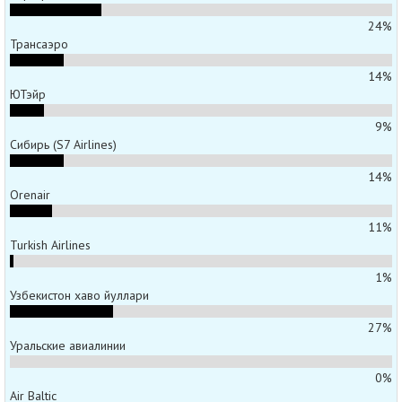
24%
Трансаэро
14%
ЮТэйр
9%
Сибирь (S7 Airlines)
14%
Orenair
11%
Turkish Airlines
1%
Узбекистон хаво йуллари
27%
Уральские авиалинии
0%
Air Baltic