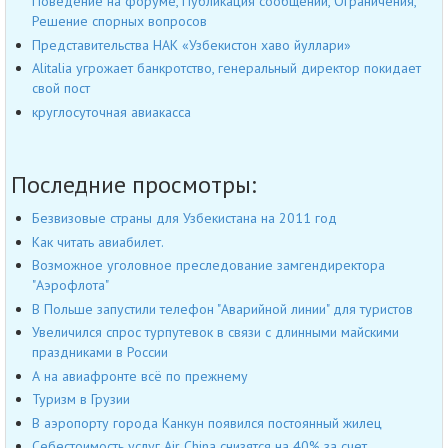
Поведение на форуме, Публикация сообщений, Ограничения,
Решение спорных вопросов
Представительства НАК «Узбекистон хаво йуллари»
Alitalia угрожает банкротство, генеральный директор покидает
свой пост
круглосуточная авиакасса
Последние просмотры:
Безвизовые страны для Узбекистана на 2011 год
Как читать авиабилет.
Возможное уголовное преследование замгендиректора
"Аэрофлота"
В Польше запустили телефон "Аварийной линии" для туристов
Увеличился спрос турпутевок в связи с длинными майскими
праздниками в России
А на авиафронте всё по прежнему
Туризм в Грузии
В аэропорту города Канкун появился постоянный жилец
Себестоимость услуг Air China снизятся на 40% за счет