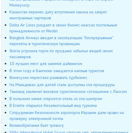
Moneycorp
Казахстан перенес дату вступления закона на запрет
иностранных чартеров
Delta Air Lines раздает в своих бизнес-классах постельные
принадлежности от Westin
Bangkok Airways вводит в эксплуатацию "беспрерывные"
перелеты в туристическую провинцию
Iberia устроила торги по продаже забытых вещей своих
пассажиров
10 лучших мест для занятия дайвингом
В этом году в Бангкоке ожидается наплыв туристов
Венесуэла перестала развивать турбизнес
На Мальдивах для детей стали доступны спа-процедуры
Таиланд заключит визовое туристическое соглашение с Лаосом
В польском замке откроется отель со спа-центром
В Египте открылся безалкогольный вид туризма
Сотрудникам безопасности аэропорта Израили дали право на
проверку электронной почты
Великобритания бьет тревогу
Sillks International Hotel Group откроет сеть автоматизированных