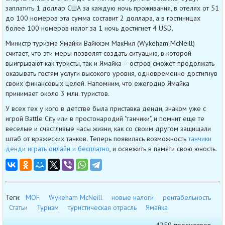
заплатить 1 доллар США за каждую ночь проживания, в отелях от 51
до 100 номеров эта сумма составит 2 доллара, а в гостиницах
более 100 номеров налог за 1 ночь достигнет 4 USD.
Министр туризма Ямайки Вайкхэм МакНил (Wykeham McNeill)
считает, что эти меры позволят создать ситуацию, в которой
выигрывают как туристы, так и Ямайка – остров сможет продолжать
оказывать гостям услуги высокого уровня, одновременно достигнув
своих финансовых целей. Напомним, что ежегодно Ямайка
принимает около 3 млн. туристов.
У всех тех у кого в детстве была приставка денди, знаком уже с
игрой Battle City или в простонародий "танчики", и помнит еще те
веселые и счастливые часы жизни, как со своим другом защищали
штаб от вражеских танков. Теперь появилась возможность
танчики
денди играть онлайн и бесплатно
, и освежить в памяти свою юность.
Теги:
MOF
Wykeham McNeill
новые налоги
рентабельность
Статьи
Туризм
туристическая отрасль
Ямайка