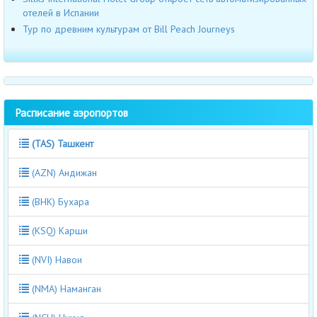
отелей в Испании
Тур по древним культурам от Bill Peach Journeys
Расписание аэропортов
(TAS) Ташкент
(AZN) Андижан
(BHK) Бухара
(KSQ) Карши
(NVI) Навои
(NMA) Наманган