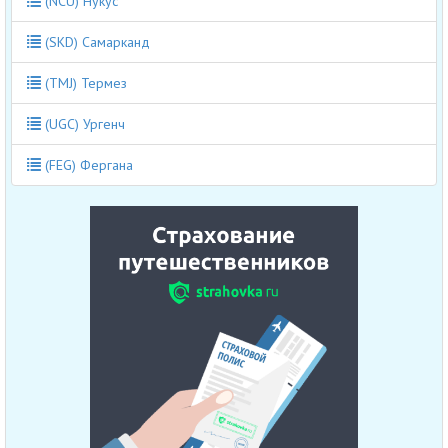
(NCU) Нукус
(SKD) Самарканд
(TMJ) Термез
(UGC) Ургенч
(FEG) Фергана