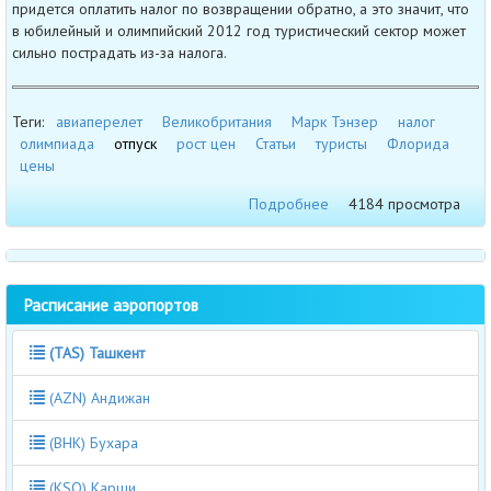
придется оплатить налог по возвращении обратно, а это значит, что
в юбилейный и олимпийский 2012 год туристический сектор может
сильно пострадать из-за налога.
Теги:
авиаперелет
Великобритания
Марк Тэнзер
налог
олимпиада
отпуск
рост цен
Статьи
туристы
Флорида
цены
Подробнее
4184 просмотра
Расписание аэропортов
(TAS) Ташкент
(AZN) Андижан
(BHK) Бухара
(KSQ) Карши