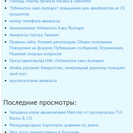
Помощь. Нормы провоза багажа в самолёте
"Узбекистон хаво йуллари": повышение цен авиабилетов на 20
процентов
номер телефона авиакассы
Авиакомпания Узбекистон Хаво Йуллари
Авиакассы города Ташкент
Правила сайта, Условия регистрации, Общие положения,
Поведение на форуме, Публикация сообщений, Ограничения,
Решение спорных вопросов
Представительства НАК «Узбекистон хаво йуллари»
Alitalia угрожает банкротство, генеральный директор покидает
свой пост
круглосуточная авиакасса
Последние просмотры:
Запущена новая авиакомпания MetroJet от туроператора TUI
Russia & CIS
Международные Аэропорты сравнили по длине
Чего ждут авиапассажиры в будущем