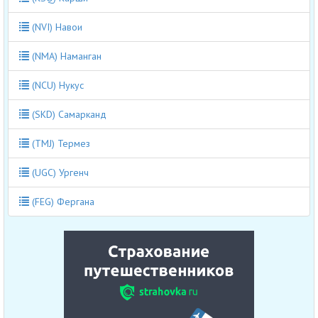
(NVI) Навои
(NMA) Наманган
(NCU) Нукус
(SKD) Самарканд
(TMJ) Термез
(UGC) Ургенч
(FEG) Фергана