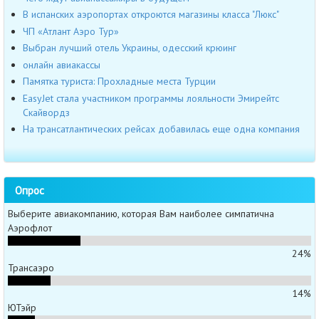
В испанских аэропортах откроются магазины класса "Люкс"
ЧП «Атлант Аэро Тур»
Выбран лучший отель Украины, одесский крюинг
онлайн авиакассы
Памятка туриста: Прохладные места Турции
EasyJet стала участником программы лояльности Эмирейтс
Скайвордз
На трансатлантических рейсах добавилась еще одна компания
Опрос
Выберите авиакомпанию, которая Вам наиболее симпатична
Аэрофлот
24%
Трансаэро
14%
ЮТэйр