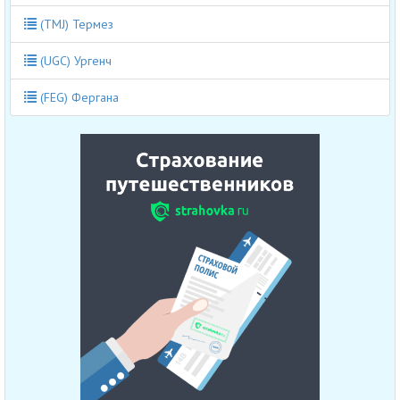
(TMJ) Термез
(UGC) Ургенч
(FEG) Фергана