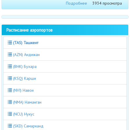
Подробнее
3934 просмотра
Расписание аэропортов
(TAS) Ташкент
(AZN) Андижан
(BHK) Бухара
(KSQ) Карши
(NVI) Навои
(NMA) Наманган
(NCU) Нукус
(SKD) Самарканд