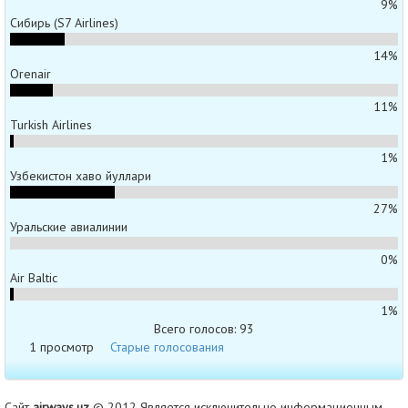
9%
Сибирь (S7 Airlines)
14%
Orenair
11%
Turkish Airlines
1%
Узбекистон хаво йуллари
27%
Уральские авиалинии
0%
Air Baltic
1%
Всего голосов: 93
1 просмотр
Старые голосования
Сайт
airways.uz
© 2012 Является исключительно информационным