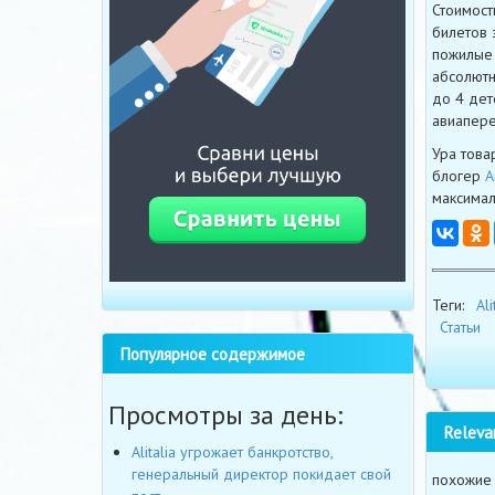
Стоимост
билетов 
пожилые 
абсолютн
до 4 дет
авиапере
Ура това
блогер
А
максимал
Теги:
Ali
Статьи
Популярное содержимое
Просмотры за день:
Releva
Alitalia угрожает банкротство,
генеральный директор покидает свой
похожие