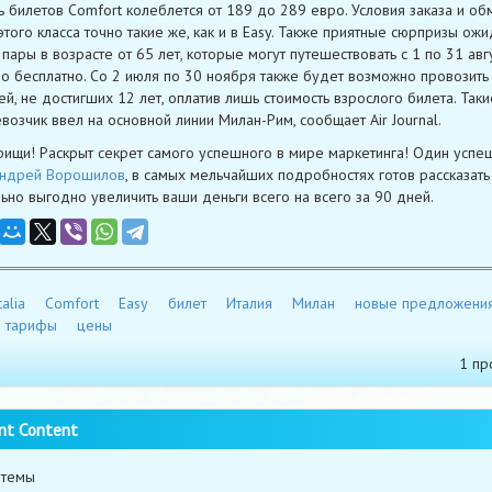
ь билетов Comfort колеблется от 189 до 289 евро. Условия заказа и об
этого класса точно такие же, как и в Easy. Также приятные сюрпризы ож
пары в возрасте от 65 лет, которые могут путешествовать с 1 по 31 авг
о бесплатно. Со 2 июля по 30 ноября также будет возможно провозить
ей, не достигших 12 лет, оплатив лишь стоимость взрослого билета. Так
возчик ввел на основной линии Милан-Рим, сообщает Air Journal.
рищи! Раскрыт секрет самого успешного в мире маркетинга! Один успе
ндрей Ворошилов
, в самых мельчайших подробностях готов рассказать 
ьно выгодно увеличить ваши деньги всего на всего за 90 дней.
talia
Comfort
Easy
билет
Италия
Милан
новые предложени
тарифы
цены
1 пр
nt Content
 темы