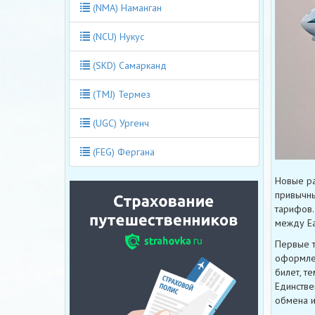
(NMA) Наманган
(NCU) Нукус
(SKD) Самарканд
(TMJ) Термез
(UGC) Ургенч
(FEG) Фергана
Новые ра
привычны
тарифов.
между Ea
Первые т
оформлен
билет, т
Единстве
обмена и