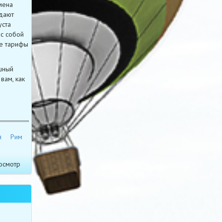
мена
идают
уста
 с собой
ие тарифы
шный
вам, как
я
Рим
осмотр