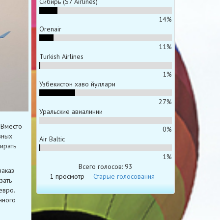
Сибирь (S7 Airlines)
14%
Orenair
11%
Turkish Airlines
1%
Узбекистон хаво йуллари
27%
Уральские авиалинии
 Вместо
0%
вных
Air Baltic
ирать
1%
Всего голосов: 93
заказ
1 просмотр
Старые голосования
зать
евро.
нного