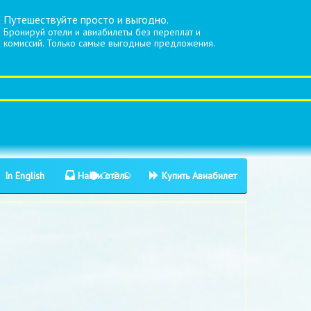
Путешествуйте просто и выгодно.
Бронируй отели и авиабилеты без переплат и
комиссий. Только самые выгодные предложения.
In English
Найти отель
Купить Авиабилет