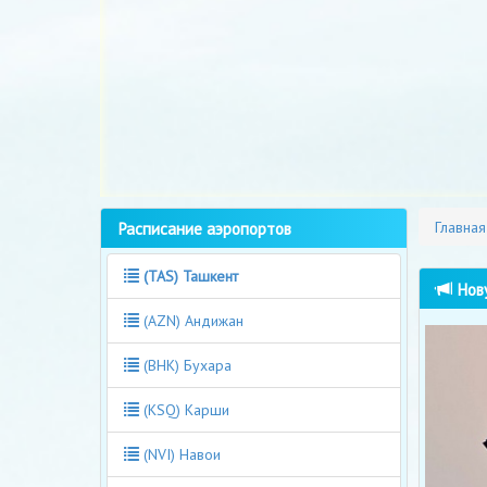
Расписание аэропортов
Главная
(TAS) Ташкент
Нову
(AZN) Андижан
(BHK) Бухара
(KSQ) Карши
(NVI) Навои