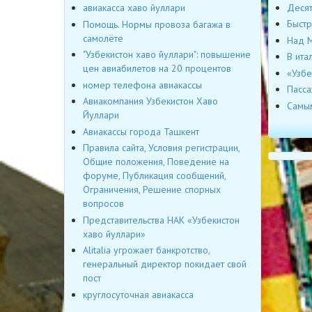
Десят
авиакасса хаво йуллари
Быстр
Помощь. Нормы провоза багажа в
самолёте
Над M
"Узбекистон хаво йуллари": повышение
В ита
цен авиабилетов на 20 процентов
«Узбе
номер телефона авиакассы
Пасса
Авиакомпания Узбекистон Хаво
Самым
Йуллари
Авиакассы города Ташкент
Правила сайта, Условия регистрации,
Общие положения, Поведение на
форуме, Публикация сообщений,
Ограничения, Решение спорных
вопросов
Представительства НАК «Узбекистон
хаво йуллари»
Alitalia угрожает банкротство,
генеральный директор покидает свой
пост
круглосуточная авиакасса