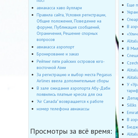
пост
Еще п
авиакасса хаво йуллари
Украи
Правила сайта, Условия регистрации,
Стюар
Общие положения, Поведение на
В аэр
форуме, Публикация сообщений,
Ограничения, Решение спорных
«Улич
вопросов
Alita
авиакасса аэропорт
В Мил
Бронирование и заказ
Спеши
Рейтинг пяти райских островов юго-
Czech
восточной Азии
Alita
За регистрацию и выбор места Pegasus
Alita
Airlines ввела дополнительные сборы
У «Ур
В зале ожидания аэропорта Абу-Даби
тари
появились платные кресла для сна
Депар
"Air Canada" возвращается к работе
Sillk
номер телефона авиакассы
Emira
В аэр
Бюдже
Просмотры за всё время:
Alita