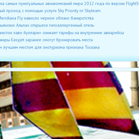
ка самых пунктуальных авиакомпаний мира 2012 года по версии FlightSt
ый проход с помощью услуги Sky Priority от Skyteam
eridiana Fly нависло черное облако банкротства
льянских Альпах открылся гипоаллергенный отель
кистон хаво йуллари» снижает тарифы на внутренние авиарейсы
жиры Easyjet заранее смогут бронировать места
 лучшим местом для энотуризма признана Тоскана