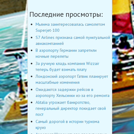
Последние просмотры:
Мьянма заинтересовалась самолетом
Superjet-100
S7 Airlines признана самой пунктуальной
авиакомпанией
В аэропорту Германии запретили
ночные перелеты
За ручную кладь компания Wizzair
теперь будет взимать плату
Лондонский аэропорт Гатвик планирует
масштабные изменения
Ожидаются задержки рейсов в
аэропорту Хельсинки из-за его ремонта
Alitalia угрожает банкротство,
генеральный директор покидает свой
пост
Cамый дорогой в истории туризма
круиз