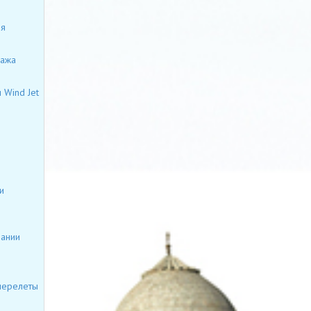
ия
гажа
 Wind Jet
и
пании
 перелеты