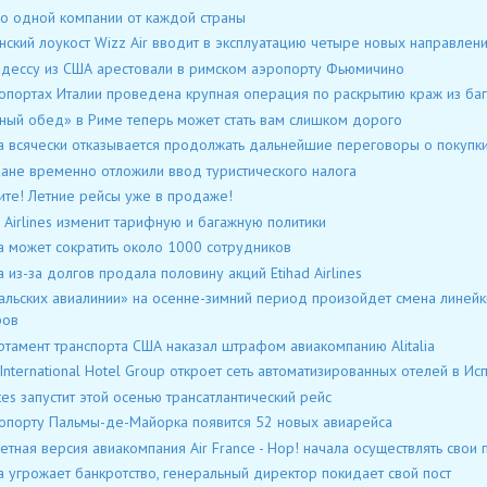
о одной компании от каждой страны
нский лоукост Wizz Air вводит в эксплуатацию четыре новых направлен
дессу из США арестовали в римском аэропорту Фьюмичино
опортах Италии проведена крупная операция по раскрытию краж из ба
ный обед» в Риме теперь может стать вам слишком дорого
lia всячески отказывается продолжать дальнейшие переговоры о покупки
ане временно отложили ввод туристического налога
те! Летние рейсы уже в продаже!
 Airlines изменит тарифную и багажную политики
lia может сократить около 1000 сотрудников
lia из-за долгов продала половину акций Etihad Airlines
альских авиалинии» на осенне-зимний период произойдет смена линейк
фов
тамент транспорта США наказал штрафом авиакомпанию Alitalia
s International Hotel Group откроет сеть автоматизированных отелей в Ис
tes запустит этой осенью трансатлантический рейс
опорту Пальмы-де-Майорка появится 52 новых авиарейса
тная версия авиакомпания Air France - Hop! начала осуществлять свои
lia угрожает банкротство, генеральный директор покидает свой пост