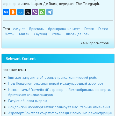
аэропорта имени Шарля Де Голля, передает The Telegraph.
Теги:
easyJet
Бристоль
бронирование мест
Гатвик
Глазго
Лютон
Милан
Саутенд
Статьи
Шарль де Голь
7407 просмотров
Relevant Content
похожие темы
Emirates запустит этой осенью трансатлантический рейс
Под Лондоном открылся новый международный аэропорт
Назван самый "семейный" аэропорт в Великобритании по версии
британских авиапассажиров
EasyJet обновил ливрею
Лондонский аэропорт Гатвик планирует масштабные изменения
Аэропорт Бристоля сократит очереди с помощью реконструкции