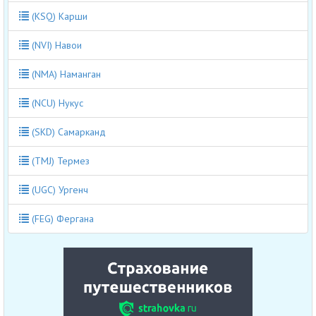
(KSQ) Карши
(NVI) Навои
(NMA) Наманган
(NCU) Нукус
(SKD) Самарканд
(TMJ) Термез
(UGC) Ургенч
(FEG) Фергана