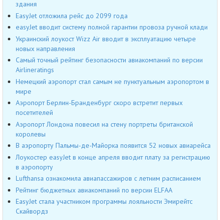
здания
EasyJet отложила рейс до 2099 года
easyJet вводит систему полной гарантии провоза ручной клади
Украинский лоукост Wizz Air вводит в эксплуатацию четыре
новых направления
Самый точный рейтинг безопасности авиакомпаний по версии
Airlineratings
Немецкий аэропорт стал самым не пунктуальным аэропортом в
мире
Аэропорт Берлин-Бранденбург скоро встретит первых
посетителей
Аэропорт Лондона повесил на стену портреты британской
королевы
В аэропорту Пальмы-де-Майорка появится 52 новых авиарейса
Лоукостер easyJet в конце апреля вводит плату за регистрацию
в аэропорту
Lufthansa ознакомила авиапассажиров с летним расписанием
Рейтинг бюджетных авиакомпаний по версии ELFAA
EasyJet стала участником программы лояльности Эмирейтс
Скайвордз