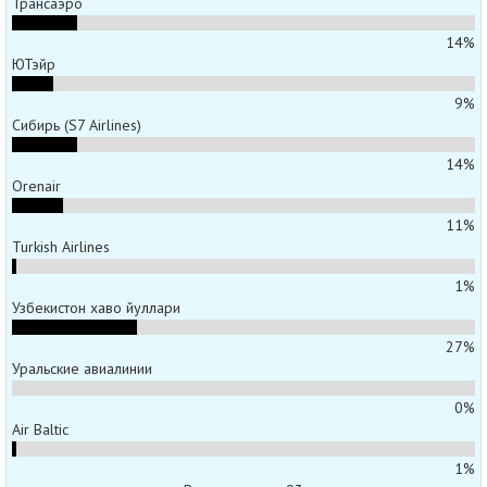
Трансаэро
14%
ЮТэйр
9%
Сибирь (S7 Airlines)
14%
Orenair
11%
Turkish Airlines
1%
Узбекистон хаво йуллари
27%
Уральские авиалинии
0%
Air Baltic
1%