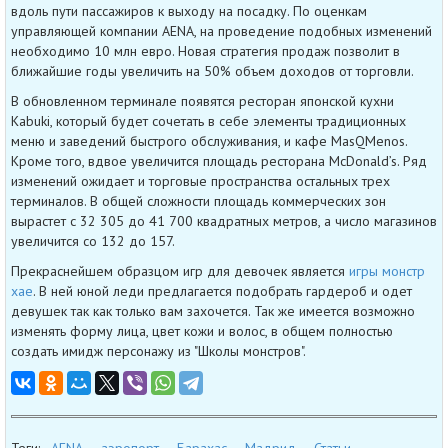
вдоль пути пассажиров к выходу на посадку. По оценкам
управляющей компании AENA, на проведение подобных изменений
необходимо 10 млн евро. Новая стратегия продаж позволит в
ближайшие годы увеличить на 50% объем доходов от торговли.
В обновленном терминале появятся ресторан японской кухни
Kabuki, который будет сочетать в себе элементы традиционных
меню и заведений быстрого обслуживания, и кафе MasQMenos.
Кроме того, вдвое увеличится площадь ресторана McDonald’s. Ряд
изменений ожидает и торговые пространства остальных трех
терминалов. В общей сложности площадь коммерческих зон
вырастет с 32 305 до 41 700 квадратных метров, а число магазинов
увеличится со 132 до 157.
Прекраснейшем образцом игр для девочек является
игры монстр
хае
. В ней юной леди предлагается подобрать гардероб и одет
девушек так как только вам захочется. Так же имеется возможно
изменять форму лица, цвет кожи и волос, в общем полностью
создать имидж персонажу из "Школы монстров".
Теги:
AENA
аэропорт
Барахас
Мадрид
Статьи