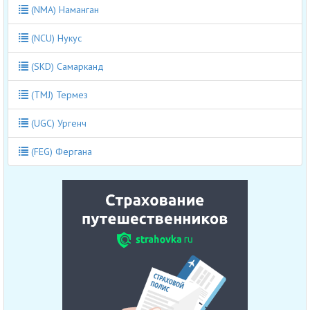
(NMA) Наманган
(NCU) Нукус
(SKD) Самарканд
(TMJ) Термез
(UGC) Ургенч
(FEG) Фергана