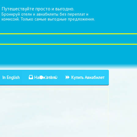
Путешествуйте просто и выгодно.
Бронируй отели и авиабилеты без переплат и
комиссий. Только самые выгодные предложения.
In English
Найти отель
Купить Авиабилет