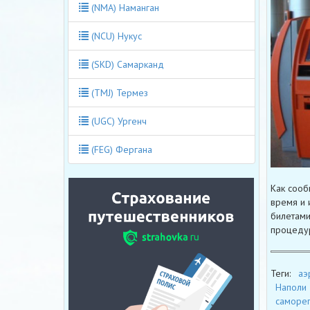
(NMA) Наманган
(NCU) Нукус
(SKD) Самарканд
(TMJ) Термез
(UGC) Ургенч
(FEG) Фергана
Как сооб
время и 
билетами
процедур
Теги:
аэ
Наполи
саморег