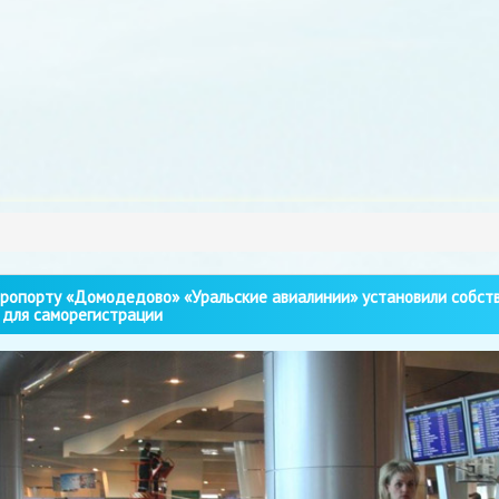
ропорту «Домодедово» «Уральские авиалинии» установили собст
 для саморегистрации