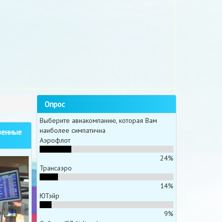
Опрос
Выберите авиакомпанию, которая Вам
наиболее симпатична
венные
Аэрофлот
24%
Трансаэро
14%
ЮТэйр
9%