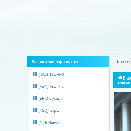
Расписание аэропортов
Главная
(TAS) Ташкент
В аэ
киоски
(AZN) Андижан
(BHK) Бухара
(KSQ) Карши
(NVI) Навои