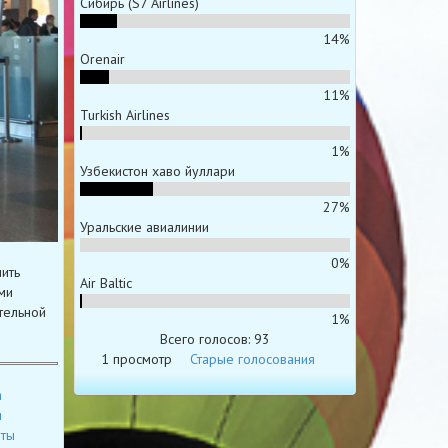
Сибирь (S7 Airlines)
14%
Orenair
11%
Turkish Airlines
1%
Узбекистон хаво йуллари
27%
Уральские авиалинии
0%
ить
Air Baltic
ми
тельной
1%
Всего голосов: 93
1 просмотр
Старые голосования
а
я
еты