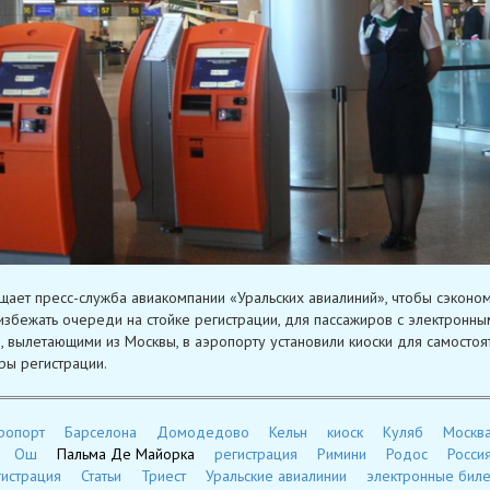
щает пресс-служба авиакомпании «Уральских авиалиний», чтобы сэконом
избежать очереди на стойке регистрации, для пассажиров с электронны
, вылетающими из Москвы, в аэропорту установили киоски для самостоя
ы регистрации.
ропорт
Барселона
Домодедово
Кельн
киоск
Куляб
Москв
Ош
Пальма Де Майорка
регистрация
Римини
Родос
Росси
истрация
Статьи
Триест
Уральские авиалинии
электронные бил