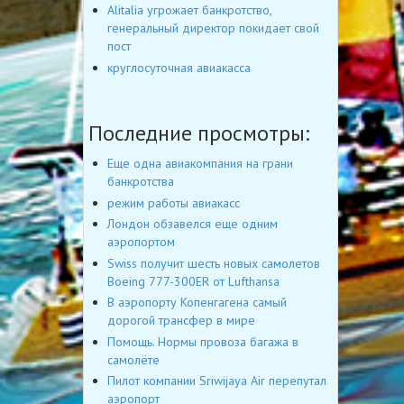
Alitalia угрожает банкротство,
генеральный директор покидает свой
пост
круглосуточная авиакасса
Последние просмотры:
Еще одна авиакомпания на грани
банкротства
режим работы авиакасс
Лондон обзавелся еще одним
аэропортом
Swiss получит шесть новых самолетов
Boeing 777-300ER от Lufthansa
В аэропорту Копенгагена самый
дорогой трансфер в мире
Помощь. Нормы провоза багажа в
самолёте
Пилот компании Sriwijaya Air перепутал
аэропорт