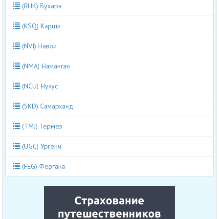
(BHK) Бухара
(KSQ) Карши
(NVI) Навои
(NMA) Наманган
(NCU) Нукус
(SKD) Самарканд
(TMJ) Термез
(UGC) Ургенч
(FEG) Фергана