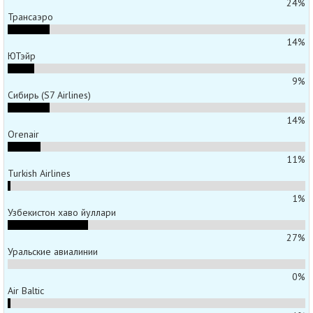
24%
Трансаэро
14%
ЮТэйр
9%
Сибирь (S7 Airlines)
14%
Orenair
11%
Turkish Airlines
1%
Узбекистон хаво йуллари
27%
Уральские авиалинии
0%
Air Baltic