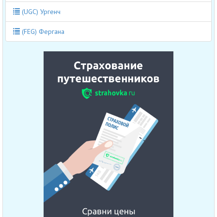
(UGC) Ургенч
(FEG) Фергана