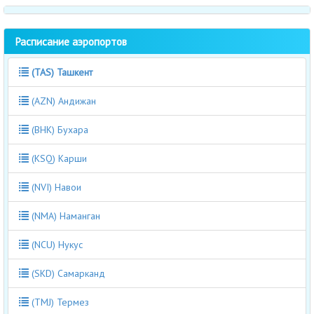
Расписание аэропортов
(TAS) Ташкент
(AZN) Андижан
(BHK) Бухара
(KSQ) Карши
(NVI) Навои
(NMA) Наманган
(NCU) Нукус
(SKD) Самарканд
(TMJ) Термез