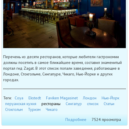
Перечень из десяти ресторанов, которые любители гастрономии
должны посетить в самое ближайшее время, составил знаменитый
портал гид Zagat. В этот список попали заведения, работающие в
Лондоне, Стокгольме, Сингапуре, Чикаго, Нью-Йорке и других
городах.
Теги:
Coya
Ekstedt
Faviken Magasinet
Лондон
Нью-Йорк
перуанская кухня
рестораны
Сингапур
список
Статьи
Стокгольм
Туризм
Чикаго
Подробнее
7524 просмотра