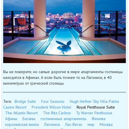
Вы не поверите, но самые дорогие в мире апартаменты гостиницы
находятся в Афинах. А если быть точнее то на Лагониси, в 40
километрах от греческой столицы.
Теги:
Bridge Suite
Four Seasons
Hugh Hefner Sky Villa-Palms
Casino Resort
President Wilson Hotel
Royal Penthouse Suite
The Atlantis Resort
The Ritz-Carlton
Ty Warner Penthouse
Афины
Багамы
гостиничные апартаменты
Женева
королевская вилла
Лагониси
Лас-Вегас
мир
Москва