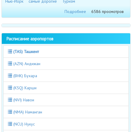
Нью-Йорк
самые дорогие
Туризм
Подробнее
6586 просмотров
Расписание аэропортов
(TAS) Ташкент
(AZN) Андижан
(BHK) Бухара
(KSQ) Карши
(NVI) Навои
(NMA) Наманган
(NCU) Нукус