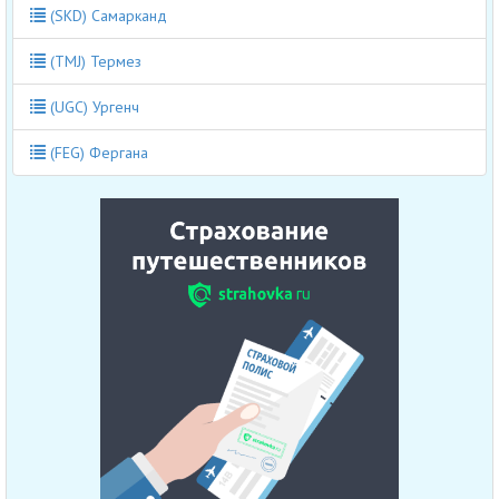
(SKD) Самарканд
(TMJ) Термез
(UGC) Ургенч
(FEG) Фергана