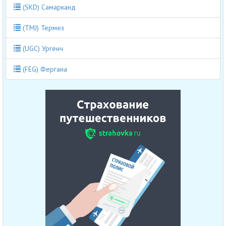
(SKD) Самарканд
(TMJ) Термез
(UGC) Ургенч
(FEG) Фергана