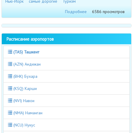
Нью-Йорк
самые дорогие
Туризм
Подробнее
6586 просмотров
Расписание аэропортов
(TAS) Ташкент
(AZN) Андижан
(BHK) Бухара
(KSQ) Карши
(NVI) Навои
(NMA) Наманган
(NCU) Нукус