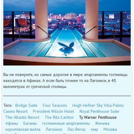
Вы не поверите, но самые дорогие в мире апартаменты гостиницы
находятся в Афинах. А если быть точнее то на Лагониси, в 40
километрах от греческой столицы.
Теги:
Bridge Suite
Four Seasons
Hugh Hefner Sky Villa-Palms
Casino Resort
President Wilson Hotel
Royal Penthouse Suite
The Atlantis Resort
The Ritz-Carlton
Ty Warner Penthouse
Афины
Багамы
гостиничные апартаменты
Женева
королевская вилла
Лагониси
Лас-Вегас
мир
Москва