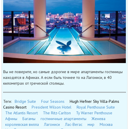
Вы не поверите, но самые дорогие в мире апартаменты гостиницы
находятся в Афинах. А если быть точнее то на Лагониси, в 40
километрах от греческой столицы.
Теги:
Bridge Suite
Four Seasons
Hugh Hefner Sky Villa-Palms
Casino Resort
President Wilson Hotel
Royal Penthouse Suite
The Atlantis Resort
The Ritz-Carlton
Ty Warner Penthouse
Афины
Багамы
гостиничные апартаменты
Женева
королевская вилла
Лагониси
Лас-Вегас
мир
Москва