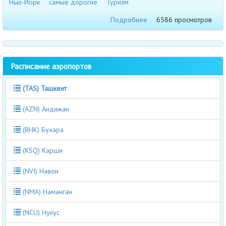
Нью-Йорк
самые дорогие
Туризм
Подробнее
6586 просмотров
Расписание аэропортов
(TAS) Ташкент
(AZN) Андижан
(BHK) Бухара
(KSQ) Карши
(NVI) Навои
(NMA) Наманган
(NCU) Нукус