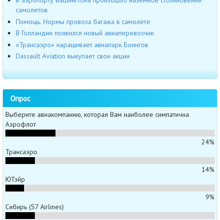
В аэропорту Вашингтона произошло наземное столкновение
самолетов
Помощь. Нормы провоза багажа в самолёте
В Голландии появился новый авиаперевозчик
«Трансаэро» наращивает авиапарк Боингов
Dassault Aviation выкупает свои акции
Опрос
Выберите авиакомпанию, которая Вам наиболее симпатична
Аэрофлот
24%
Трансаэро
14%
ЮТэйр
9%
Сибирь (S7 Airlines)