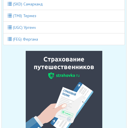
(SKD) Самарканд
(TMJ) Термез
(UGC) Ургенч
(FEG) Фергана