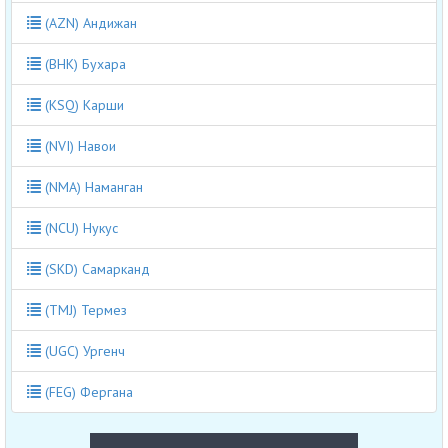
(AZN) Андижан
(BHK) Бухара
(KSQ) Карши
(NVI) Навои
(NMA) Наманган
(NCU) Нукус
(SKD) Самарканд
(TMJ) Термез
(UGC) Ургенч
(FEG) Фергана