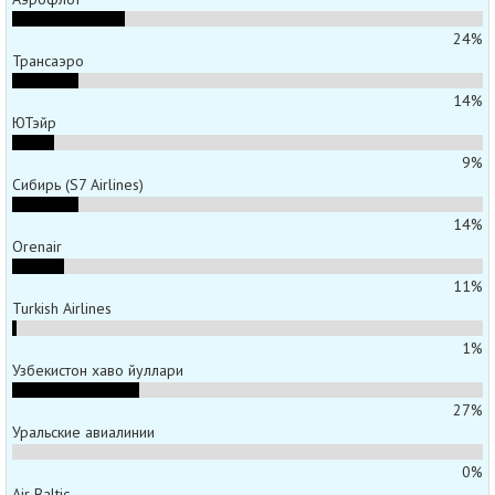
24%
Трансаэро
14%
ЮТэйр
9%
Сибирь (S7 Airlines)
14%
Orenair
11%
Turkish Airlines
1%
Узбекистон хаво йуллари
27%
Уральские авиалинии
0%
Air Baltic