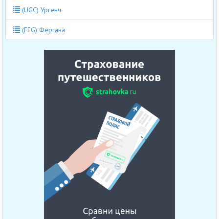
(UGC) Ургенч
(FEG) Фергана