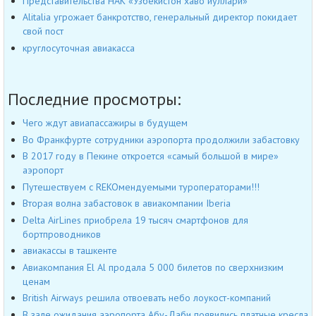
Представительства НАК «Узбекистон хаво йуллари»
Alitalia угрожает банкротство, генеральный директор покидает
свой пост
круглосуточная авиакасса
Последние просмотры:
Чего ждут авиапассажиры в будущем
Во Франкфурте сотрудники аэропорта продолжили забастовку
В 2017 году в Пекине откроется «самый большой в мире»
аэропорт
Путешествуем с REKOмендуемыми туроператорами!!!
Вторая волна забастовок в авиакомпании Iberia
Delta AirLines приобрела 19 тысяч смартфонов для
бортпроводников
авиакассы в ташкенте
Авиакомпания El Al продала 5 000 билетов по сверхнизким
ценам
British Airways решила отвоевать небо лоукост-компаний
В зале ожидания аэропорта Абу-Даби появились платные кресла