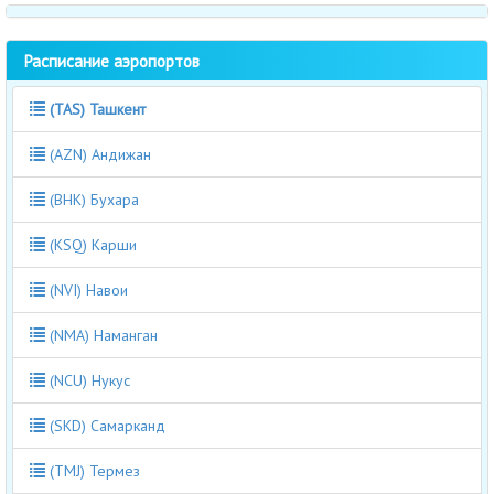
Расписание аэропортов
(TAS) Ташкент
(AZN) Андижан
(BHK) Бухара
(KSQ) Карши
(NVI) Навои
(NMA) Наманган
(NCU) Нукус
(SKD) Самарканд
(TMJ) Термез