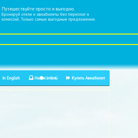
Путешествуйте просто и выгодно.
Бронируй отели и авиабилеты без переплат и
комиссий. Только самые выгодные предложения.
In English
Найти отель
Купить Авиабилет