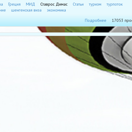
за
Греция
МИД
Ставрос Димас
Статьи
туризм
турпоток
ние
шенгенская виза
экономика
Подробнее
17053 про