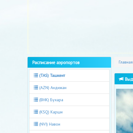
Расписание аэропортов
Главная
(TAS) Ташкент
Выда
(AZN) Андижан
(BHK) Бухара
(KSQ) Карши
(NVI) Навои