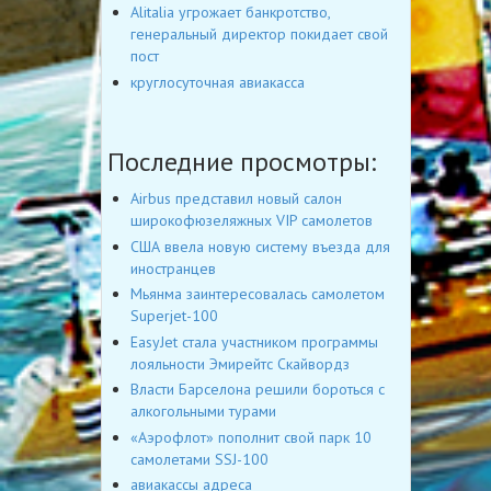
Alitalia угрожает банкротство,
генеральный директор покидает свой
пост
круглосуточная авиакасса
Последние просмотры:
Airbus представил новый салон
широкофюзеляжных VIP самолетов
США ввела новую систему въезда для
иностранцев
Мьянма заинтересовалась самолетом
Superjet-100
EasyJet стала участником программы
лояльности Эмирейтс Скайвордз
Власти Барселона решили бороться с
алкогольными турами
«Аэрофлот» пополнит свой парк 10
самолетами SSJ-100
авиакассы адреса