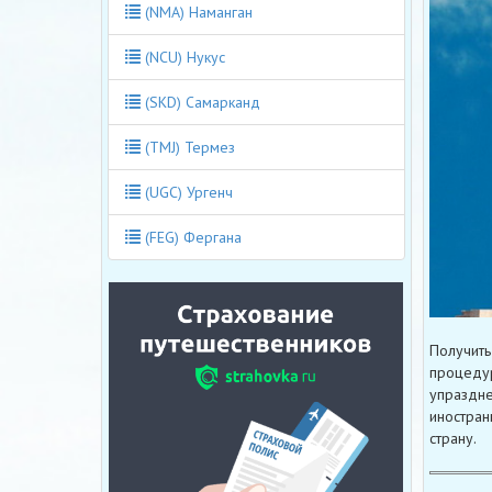
(NMA) Наманган
(NCU) Нукус
(SKD) Самарканд
(TMJ) Термез
(UGC) Ургенч
(FEG) Фергана
Получить
процедур
упраздне
иностран
страну.