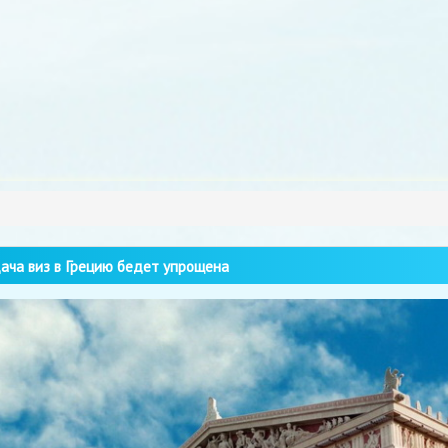
ча виз в Грецию бедет упрощена