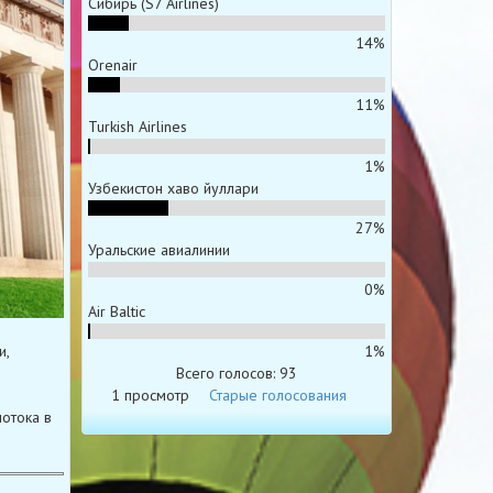
Сибирь (S7 Airlines)
14%
Orenair
11%
Turkish Airlines
1%
Узбекистон хаво йуллари
27%
Уральские авиалинии
0%
Air Baltic
1%
и,
Всего голосов: 93
1 просмотр
Старые голосования
отока в