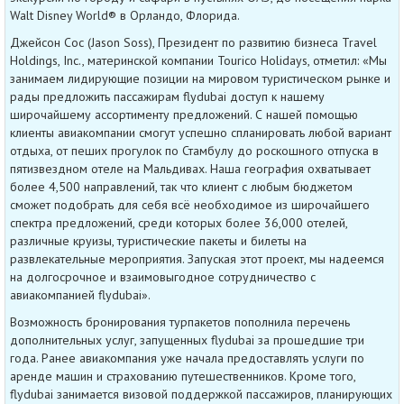
Walt Disney World® в Орландо, Флорида.
Джейсон Сос (Jason Soss), Президент по развитию бизнеса Travel
Holdings, Inc., материнской компании Tourico Holidays, отметил: «Мы
занимаем лидирующие позиции на мировом туристическом рынке и
рады предложить пассажирам flydubai доступ к нашему
широчайшему ассортименту предложений. С нашей помощью
клиенты авиакомпании смогут успешно спланировать любой вариант
отдыха, от пеших прогулок по Стамбулу до роскошного отпуска в
пятизвездном отеле на Мальдивах. Наша география охватывает
более 4,500 направлений, так что клиент с любым бюджетом
сможет подобрать для себя всё необходимое из широчайшего
спектра предложений, среди которых более 36,000 отелей,
различные круизы, туристические пакеты и билеты на
развлекательные мероприятия. Запуская этот проект, мы надеемся
на долгосрочное и взаимовыгодное сотрудничество с
авиакомпанией flydubai».
Возможность бронирования турпакетов пополнила перечень
дополнительных услуг, запущенных flydubai за прошедшие три
года. Ранее авиакомпания уже начала предоставлять услуги по
аренде машин и страхованию путешественников. Кроме того,
flydubai занимается визовой поддержкой пассажиров, планирующих