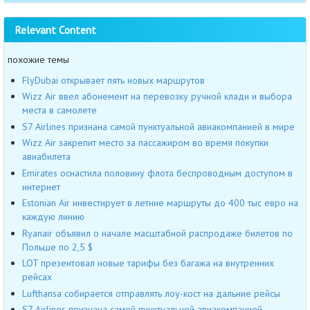
Relevant Content
похожие темы
FlyDubai открывает пять новых маршрутов
Wizz Air ввел абонемент на перевозку ручной клади и выбора
места в самолете
S7 Airlines признана самой пунктуальной авиакомпанией в мире
Wizz Air закрепит место за пассажиром во время покупки
авиабилета
Emirates оснастила половину флота беспроводным доступом в
интернет
Estonian Air инвестирует в летние маршруты до 400 тыс евро на
каждую линию
Ryanair объявил о начале масштабной распродаже билетов по
Польше по 2,5 $
LOT презентовал новые тарифы без багажа на внутренних
рейсах
Lufthansa собирается отправлять лоу-кост на дальние рейсы
S7 Airlines признана самой пунктуальной авиакомпанией