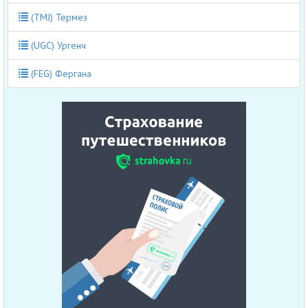
(TMJ) Термез
(UGC) Ургенч
(FEG) Фергана