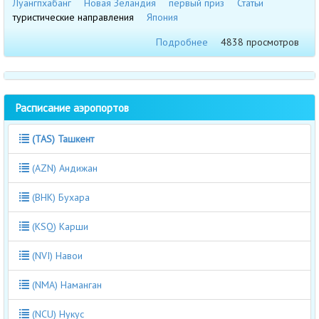
Луангпхабанг
Новая Зеландия
первый приз
Статьи
туристические направления
Япония
Подробнее
4838 просмотров
Расписание аэропортов
(TAS) Ташкент
(AZN) Андижан
(BHK) Бухара
(KSQ) Карши
(NVI) Навои
(NMA) Наманган
(NCU) Нукус