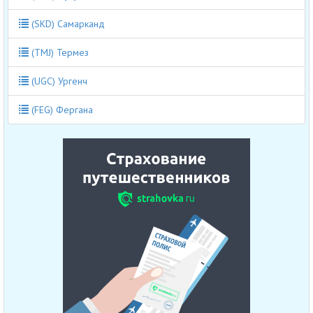
(SKD) Самарканд
(TMJ) Термез
(UGC) Ургенч
(FEG) Фергана