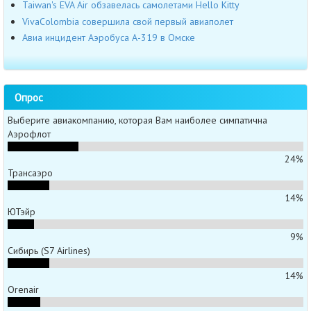
Taiwan's EVA Air обзавелась самолетами Hello Kitty
VivaColombia совершила свой первый авиаполет
Авиа инцидент Аэробуса А-319 в Омске
Опрос
Выберите авиакомпанию, которая Вам наиболее симпатична
Аэрофлот
24%
Трансаэро
14%
ЮТэйр
9%
Сибирь (S7 Airlines)
14%
Orenair