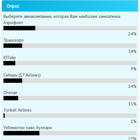
Опрос
Выберите авиакомпанию, которая Вам наиболее симпатична
Аэрофлот
24%
Трансаэро
14%
ЮТэйр
9%
Сибирь (S7 Airlines)
14%
Orenair
11%
Turkish Airlines
1%
Узбекистон хаво йуллари
27%