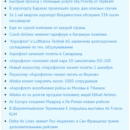
Быстрый проход с помощью услуги Sky Priority от Skyteam
В аэропорту Барахас произошло сразу два опасных случая
За 1-ый квартал аэропорт Владивостока обслужил 338 тысяч
пассажиров
Еще по одной компании от каждой страны
Czech Airlines изменит тарифную и багажную политики
"Аэрофлот" и Lufthansa Technik AG заключили долгосрочное
соглашение по тех. обсулуживанию
Аэрофлот начинает полеты в Самарканд
«Аэрофлот» пополнит свой парк 10 самолетами SSJ-100
Новый лоукостер «Аэрофлота» начнет полеты 1 декабря
Лоукостер «Аэрофлота» может летать из Внуково
Alitalia может сократить около 1000 сотрудников
«Аэрофлот» возобновил рейсы из Москвы в Тбилиси
Alitalia из-за долгов продала половину акций Etihad Airlines
Air Europa соединит Мадрид и Ла-Роман новым рейсом
В Шереметьевском Терминале Е открылась выставка Air France
KLM
Delta Air Lines свяжет Лос-Анджелес и Сан-Франциско тремя
дополнительными рейсами