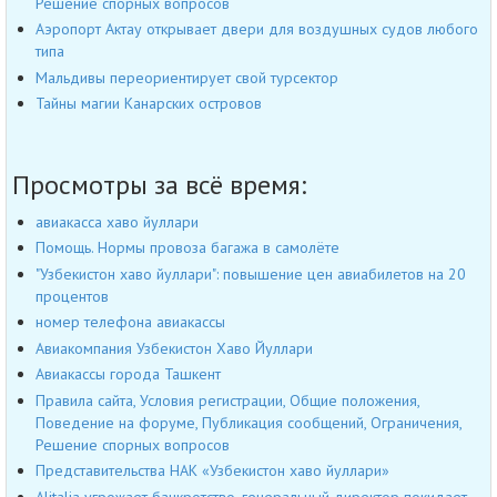
Решение спорных вопросов
Аэропорт Актау открывает двери для воздушных судов любого
типа
Мальдивы переориентирует свой турсектор
Тайны магии Канарских островов
Просмотры за всё время:
авиакасса хаво йуллари
Помощь. Нормы провоза багажа в самолёте
"Узбекистон хаво йуллари": повышение цен авиабилетов на 20
процентов
номер телефона авиакассы
Авиакомпания Узбекистон Хаво Йуллари
Авиакассы города Ташкент
Правила сайта, Условия регистрации, Общие положения,
Поведение на форуме, Публикация сообщений, Ограничения,
Решение спорных вопросов
Представительства НАК «Узбекистон хаво йуллари»
Alitalia угрожает банкротство, генеральный директор покидает