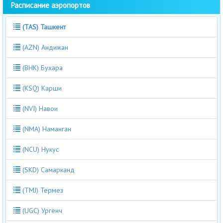
Расписание аэропортов
(TAS) Ташкент
(AZN) Андижан
(BHK) Бухара
(KSQ) Карши
(NVI) Навои
(NMA) Наманган
(NCU) Нукус
(SKD) Самарканд
(TMJ) Термез
(UGC) Ургенч