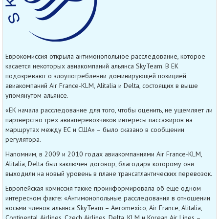
Еврокомиссия открыла антимонопольное расследование, которое
касается некоторых авиакомпаний альянса SkyTeam. В ЕК
подозревают о злоупотреблении доминирующей позицией
авиакомпаний Air France-KLM, Alitalia и Delta, состоящих в выше
упомянутом альянсе.
«ЕК начала расследование для того, чтобы оценить, не ущемляет ли
партнерство трех авиаперевозчиков интересы пассажиров на
маршрутах между ЕС и США» – было сказано в сообщении
регулятора.
Напомним, в 2009 и 2010 годах авиакомпаниями Air France-KLM,
Alitalia, Delta был заключен договор, благодаря которому они
выходили на новый уровень в плане трансатлантических перевозок.
Европейская комиссия также проинформировала об еще одном
интересном факте: «Антимонопольные расследования в отношении
восьми членов альянса SkyTeam – Aeromexico, Air France, Alitalia,
Continental Airlines, Czech Airlines, Delta, KLM и Korean Air Lines –