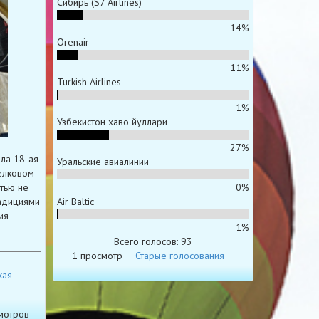
Сибирь (S7 Airlines)
14%
Orenair
11%
Turkish Airlines
1%
Узбекистон хаво йуллари
27%
ла 18-ая
Уральские авиалинии
елковом
тью не
0%
радициями
Air Baltic
ия
1%
Всего голосов: 93
1 просмотр
Старые голосования
кая
мотров