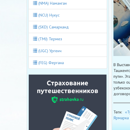
(NMA) Наманган
(NCU) Нукус
(SKD) Самарканд
(TMJ) Термез
(UGC) Ургенч
(FEG) Фергана
В Выстав
Ташкентс
пути». Э
только о
узбекско
договоро
Теги:
«Т
Ярмарка