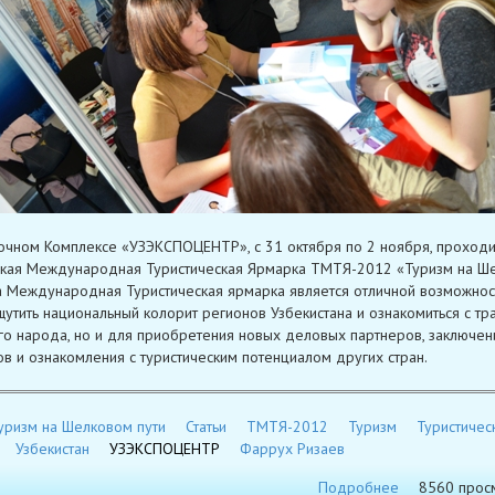
очном Комплексе «УЗЭКСПОЦЕНТР», с 31 октября по 2 ноября, проходи
кая Международная Туристическая Ярмарка ТМТЯ-2012 «Туризм на Ш
та Международная Туристическая ярмарка является отличной возможнос
щутить национальный колорит регионов Узбекистана и ознакомиться с т
го народа, но и для приобретения новых деловых партнеров, заключен
в и ознакомления с туристическим потенциалом других стран.
уризм на Шелковом пути
Статьи
ТМТЯ-2012
Туризм
Туристичес
Узбекистан
УЗЭКСПОЦЕНТР
Фаррух Ризаев
Подробнее
8560 прос