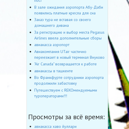
пост
В зале ожидания аэропорта Абу-Даби
появились платные кресла для сна
Заказ тура не вставая со своего
домашнего дивана
За регистрацию и выбор места Pegasus
Airlines ввела дополнительные сборы
авиакасса аэропорт
Авиакомпания UTair частично
переезжает в новый терминал Внуково
"Air Canada" возвращается к работе
авиакассы в ташкенте
Во Франкфурте сотрудники аэропорта
продолжили забастовку
Путешествуем с REKOмендуемыми
туроператорами!!!
Просмотры за всё время:
авиакасса хаво йуллари