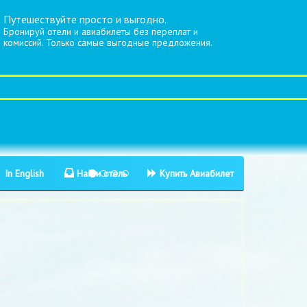
Путешествуйте просто и выгодно.
Бронируй отели и авиабилеты без переплат и
комиссий. Только самые выгодные предложения.
In English
Найти отель
Купить Авиабилет