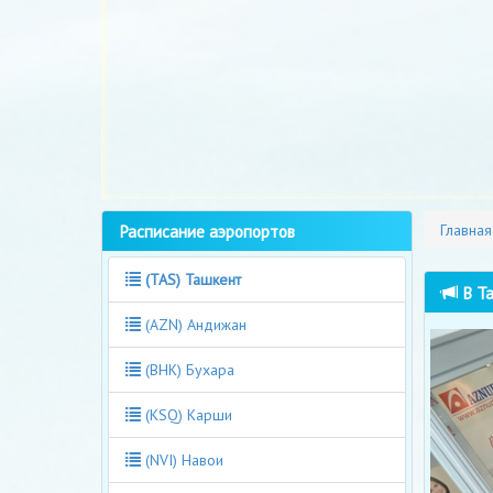
Расписание аэропортов
Главная
(TAS) Ташкент
В Та
(AZN) Андижан
(BHK) Бухара
(KSQ) Карши
(NVI) Навои