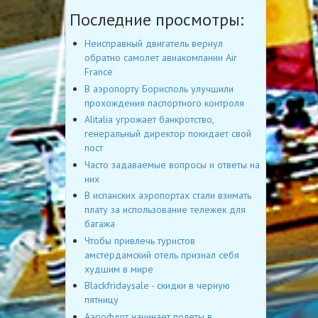
Последние просмотры:
Неисправный двигатель вернул
обратно самолет авиакомпании Air
France
В аэропорту Борисполь улучшили
прохождения паспортного контроля
Alitalia угрожает банкротство,
генеральный директор покидает свой
пост
Часто задаваемые вопросы и ответы на
них
В испанских аэропортах стали взимать
плату за использование тележек для
багажа
Чтобы привлечь туристов
амстердамский отель признал себя
худшим в мире
Blackfridaysale - скидки в черную
пятницу
Аэрофлот начинает полеты в