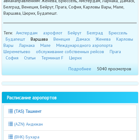
авианаправлениям: Женева, Брюссель, Амстердам, Ларнака, Дамаск,
Белград, Венеция, Бейрут, Прага, София, Карловы Вары, Мале,
Варшава, Цюрих, Будапешт.
Теги:
Амстердам
аэрофлот
Бейрут
Белград
Брюссель
Будапешт
Варшава
Венеция
Дамаск
Женева
Карловы
Вары
Ларнака
Мале
Международного аэропорта
Шереметьево
обслуживание собственных рейсов
Прага
София
Статьи
Терминал F
Цюрих
Подробнее
5040 просмотров
Расписание аэропортов
(TAS) Ташкент
(AZN) Андижан
(BHK) Бухара