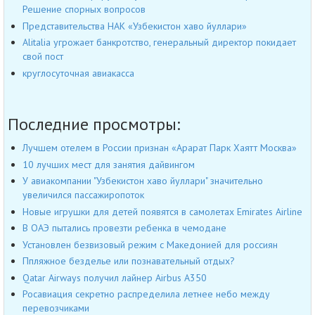
Решение спорных вопросов
Представительства НАК «Узбекистон хаво йуллари»
Alitalia угрожает банкротство, генеральный директор покидает
свой пост
круглосуточная авиакасса
Последние просмотры:
Лучшем отелем в России признан «Арарат Парк Хаятт Москва»
10 лучших мест для занятия дайвингом
У авиакомпании "Узбекистон хаво йуллари" значительно
увеличился пассажиропоток
Новые игрушки для детей появятся в самолетах Emirates Airline
В ОАЭ пытались провезти ребенка в чемодане
Установлен безвизовый режим с Македонией для россиян
Ппляжное безделье или познавательный отдых?
Qatar Airways получил лайнер Airbus А350
Росавиация секретно распределила летнее небо между
перевозчиками