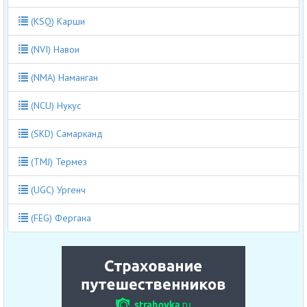
(KSQ) Карши
(NVI) Навои
(NMA) Наманган
(NCU) Нукус
(SKD) Самарканд
(TMJ) Термез
(UGC) Ургенч
(FEG) Фергана