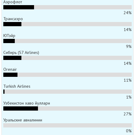
Аэрофлот
24%
Трансаэро
14%
ЮТэйр
9%
Сибирь (S7 Airlines)
14%
Orenair
11%
Turkish Airlines
1%
Узбекистон хаво йуллари
27%
Уральские авиалинии
0%