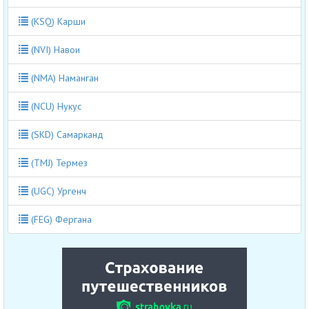
(KSQ) Карши
(NVI) Навои
(NMA) Наманган
(NCU) Нукус
(SKD) Самарканд
(TMJ) Термез
(UGC) Ургенч
(FEG) Фергана