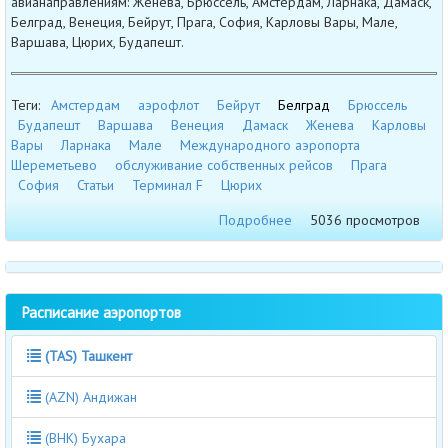
авианаправлениям: Женева, Брюссель, Амстердам, Ларнака, Дамаск,
Белград, Венеция, Бейрут, Прага, София, Карловы Вары, Мале,
Варшава, Цюрих, Будапешт.
Теги:
Амстердам
аэрофлот
Бейрут
Белград
Брюссель
Будапешт
Варшава
Венеция
Дамаск
Женева
Карловы
Вары
Ларнака
Мале
Международного аэропорта
Шереметьево
обслуживание собственных рейсов
Прага
София
Статьи
Терминал F
Цюрих
Подробнее
5036 просмотров
Расписание аэропортов
(TAS) Ташкент
(AZN) Андижан
(BHK) Бухара