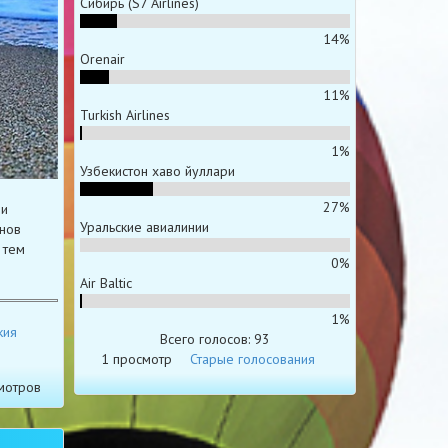
Сибирь (S7 Airlines)
14%
Orenair
11%
Turkish Airlines
1%
Узбекистон хаво йуллари
27%
 и
Уральские авиалинии
нов
 тем
0%
Air Baltic
1%
кия
Всего голосов: 93
1 просмотр
Старые голосования
мотров