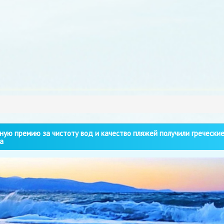
ную премию за чистоту вод и качество пляжей получили гречески
а