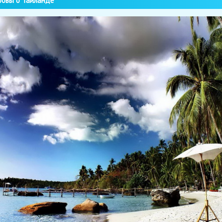
овы о Таиланде