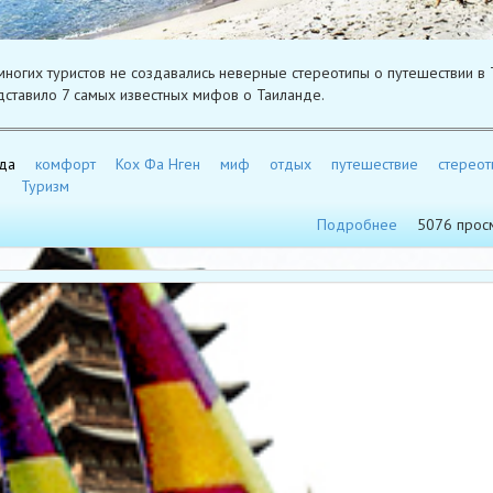
многих туристов не создавались неверные стереотипы о путешествии в 
ставило 7 самых известных мифов о Таиланде.
да
комфорт
Кох Фа Нген
миф
отдых
путешествие
стереот
д
Туризм
Подробнее
5076 прос