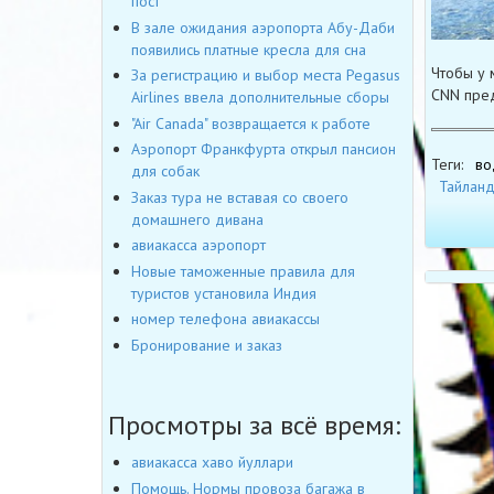
пост
В зале ожидания аэропорта Абу-Даби
появились платные кресла для сна
Чтобы у 
За регистрацию и выбор места Pegasus
CNN пред
Airlines ввела дополнительные сборы
"Air Canada" возвращается к работе
Аэропорт Франкфурта открыл пансион
Теги:
во
для собак
Тайлан
Заказ тура не вставая со своего
домашнего дивана
авиакасса аэропорт
Новые таможенные правила для
туристов установила Индия
номер телефона авиакассы
Бронирование и заказ
Просмотры за всё время:
авиакасса хаво йуллари
Помощь. Нормы провоза багажа в