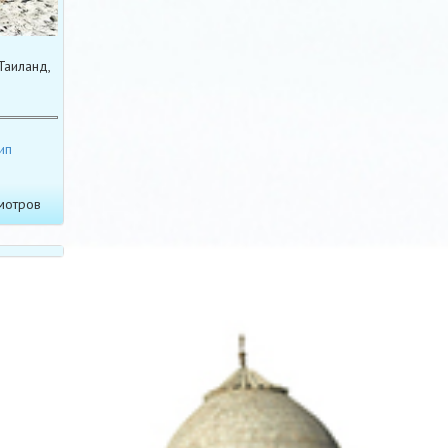
Таиланд,
ип
мотров