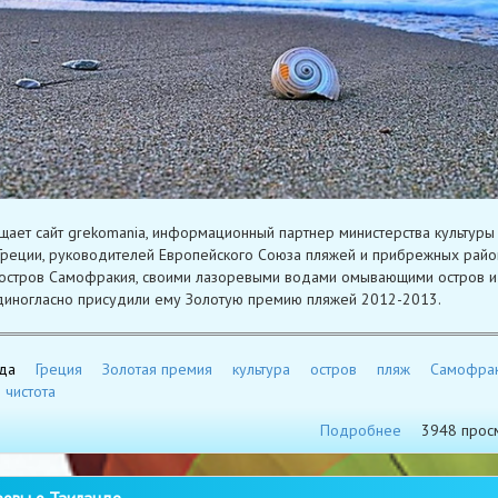
щает сайт grekomania, информационный партнер министерства культуры
Греции, руководителей Европейского Союза пляжей и прибрежных райо
остров Самофракия, своими лазоревыми водами омывающими остров и
иногласно присудили ему Золотую премию пляжей 2012-2013.
да
Греция
Золотая премия
культура
остров
пляж
Самофра
чистота
Подробнее
3948 прос