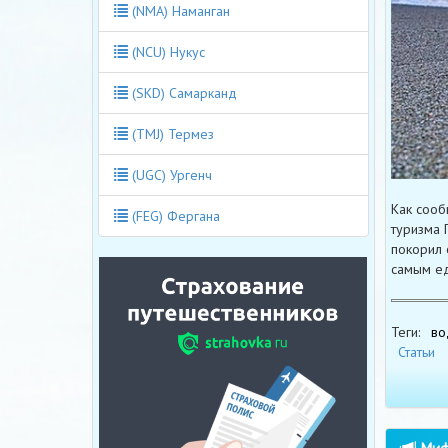
(NMA) Наманган
(NCU) Нукус
(SKD) Самарканд
(TMJ) Термез
(UGC) Ургенч
Как сооб
(FEG) Фергана
туризма 
покорил 
самым ед
Теги:
во
Статьи