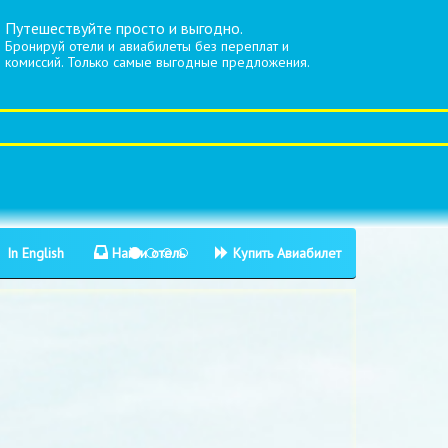
Путешествуйте просто и выгодно.
Бронируй отели и авиабилеты без переплат и
комиссий. Только самые выгодные предложения.
In English
Найти отель
Купить Авиабилет