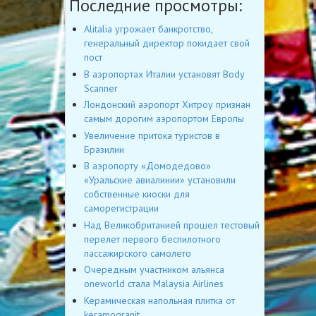
Последние просмотры:
Alitalia угрожает банкротство,
генеральный директор покидает свой
пост
В аэропортах Италии установят Body
Scanner
Лондонский аэропорт Хитроу признан
самым дорогим аэропортом Европы
Увеличение притока туристов в
Бразилии
В аэропорту «Домодедово»
«Уральские авиалинии» установили
собственные киоски для
саморегистрации
Над Великобританией прошел тестовый
перелет первого беспилотного
пассажирского самолето
Очередным участником альянса
oneworld стала Malaysia Airlines
Керамическая напольная плитка от
keramogranit