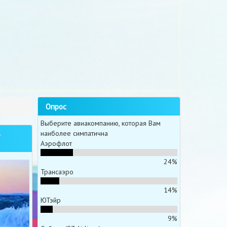
Опрос
Выберите авиакомпанию, которая Вам
наиболее симпатична
е
Аэрофлот
24%
Трансаэро
14%
ЮТэйр
9%