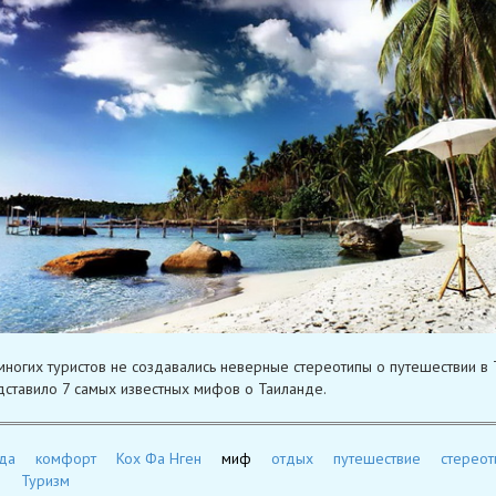
многих туристов не создавались неверные стереотипы о путешествии в 
ставило 7 самых известных мифов о Таиланде.
да
комфорт
Кох Фа Нген
миф
отдых
путешествие
стереот
д
Туризм