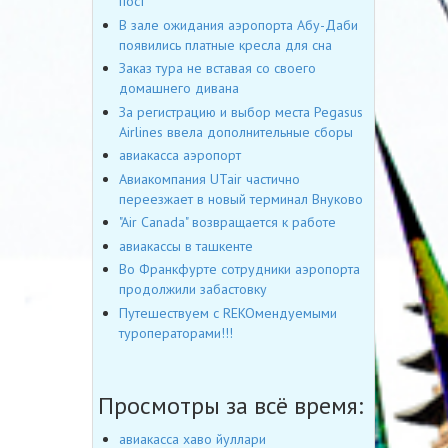
пост
В зале ожидания аэропорта Абу-Даби
появились платные кресла для сна
Заказ тура не вставая со своего
домашнего дивана
За регистрацию и выбор места Pegasus
Airlines ввела дополнительные сборы
авиакасса аэропорт
Авиакомпания UTair частично
переезжает в новый терминал Внуково
"Air Canada" возвращается к работе
авиакассы в ташкенте
Во Франкфурте сотрудники аэропорта
продолжили забастовку
Путешествуем с REKOмендуемыми
туроператорами!!!
Просмотры за всё время:
авиакасса хаво йуллари