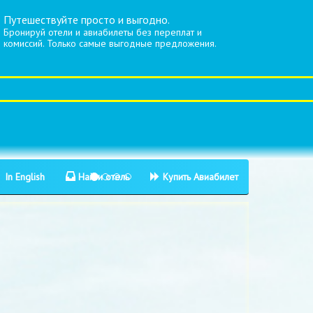
Путешествуйте просто и выгодно.
Бронируй отели и авиабилеты без переплат и
комиссий. Только самые выгодные предложения.
In English
Найти отель
Купить Авиабилет