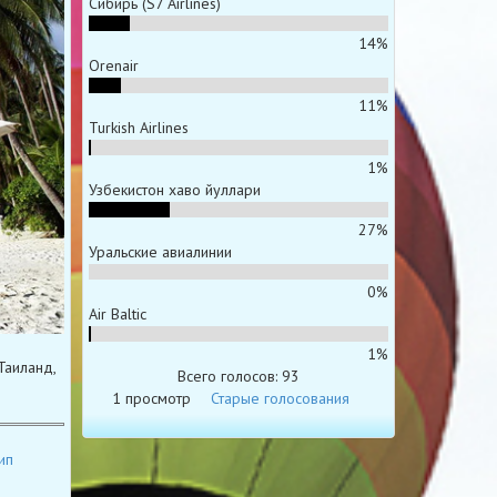
Сибирь (S7 Airlines)
14%
Orenair
11%
Turkish Airlines
1%
Узбекистон хаво йуллари
27%
Уральские авиалинии
0%
Air Baltic
1%
Таиланд,
Всего голосов: 93
1 просмотр
Старые голосования
ип