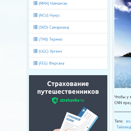
(NMA) Наманган
(NCU) Нукус
(SKD) Самарканд
(TMJ) Термез
(UGC) Ургенч
(FEG) Фергана
Чтобы у 
CNN пред
Теги:
во
Тайлан