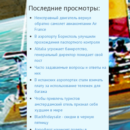
Последние просмотры:
Неисправный двигатель вернул
обратно самолет авиакомпании Air
France
В аэропорту Борисполь улучшили
прохождения паспортного контроля
Alitalia угрожает банкротство,
генеральный директор покидает свой
пост
Часто задаваемые вопросы и ответы на
них
В испанских аэропортах стали взимать
плату за использование тележек для
багажа
Чтобы привлечь туристов
амстердамский отель признал себя
худшим в мире
Blackfridaysale - скидки в черную
пятницу
Аэрофлот начинает полеты в