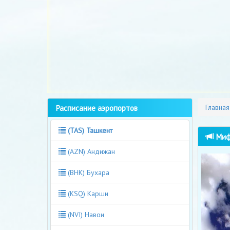
Расписание аэропортов
Главная
(TAS) Ташкент
Миф
(AZN) Андижан
(BHK) Бухара
(KSQ) Карши
(NVI) Навои