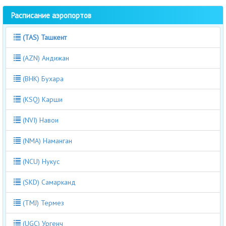
Расписание аэропортов
(TAS) Ташкент
(AZN) Андижан
(BHK) Бухара
(KSQ) Карши
(NVI) Навои
(NMA) Наманган
(NCU) Нукус
(SKD) Самарканд
(TMJ) Термез
(UGC) Ургенч