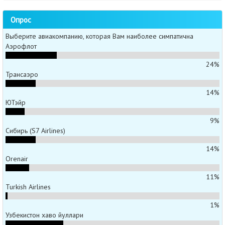
Опрос
Выберите авиакомпанию, которая Вам наиболее симпатична
Аэрофлот
24%
Трансаэро
14%
ЮТэйр
9%
Сибирь (S7 Airlines)
14%
Orenair
11%
Turkish Airlines
1%
Узбекистон хаво йуллари