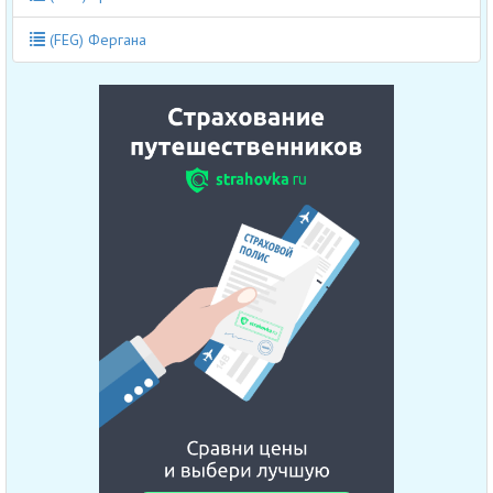
(FEG) Фергана