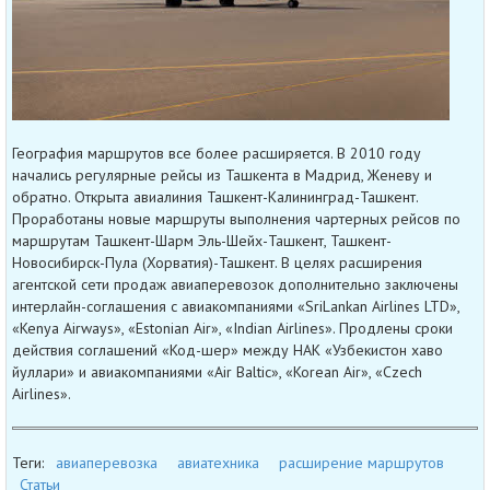
География маршрутов все более расширяется. В 2010 году
начались регулярные рейсы из Ташкента в Мадрид, Женеву и
обратно. Открыта авиалиния Ташкент-Калининград-Ташкент.
Проработаны новые маршруты выполнения чартерных рейсов по
маршрутам Ташкент-Шарм Эль-Шейх-Ташкент, Ташкент-
Новосибирск-Пула (Хорватия)-Ташкент. В целях расширения
агентской сети продаж авиаперевозок дополнительно заключены
интерлайн-соглашения с авиакомпаниями «SriLankan Airlines LTD»,
«Kenya Airways», «Estonian Air», «Indian Airlines». Продлены сроки
действия соглашений «Код-шер» между НАК «Узбекистон хаво
йуллари» и авиакомпаниями «Air Baltic», «Korean Air», «Czech
Airlines».
Теги:
авиаперевозка
авиатехника
расширение маршрутов
Статьи