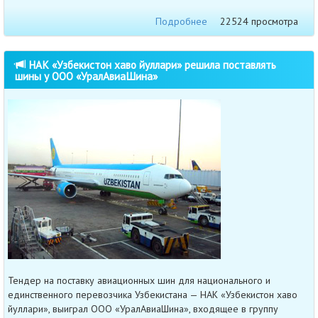
Подробнее
22524 просмотра
НАК «Узбекистон хаво йуллари» решила поставлять
шины у ООО «УралАвиаШина»
Тендер на поставку авиационных шин для национального и
единственного перевозчика Узбекистана — НАК «Узбекистон хаво
йуллари», выиграл ООО «УралАвиаШина», входящее в группу