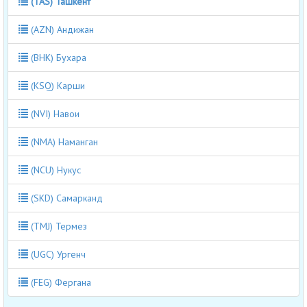
(TAS) Ташкент
(AZN) Андижан
(BHK) Бухара
(KSQ) Карши
(NVI) Навои
(NMA) Наманган
(NCU) Нукус
(SKD) Самарканд
(TMJ) Термез
(UGC) Ургенч
(FEG) Фергана