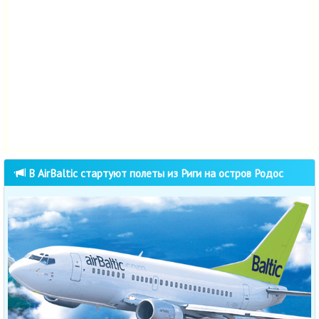
В AirBaltic стартуют полеты из Риги на остров Родос