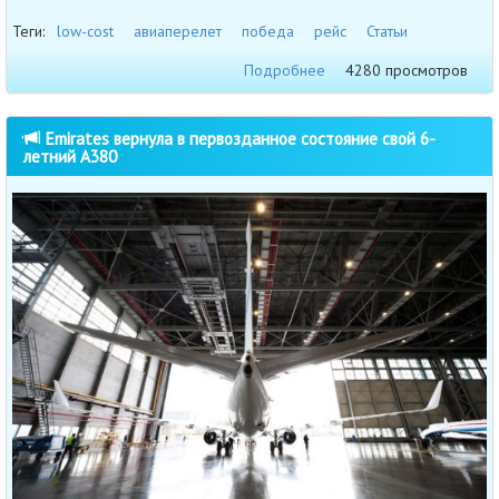
Теги:
low-cost
авиаперелет
победа
рейс
Статьи
Подробнее
4280 просмотров
Emirates вернула в первозданное состояние свой 6-
летний A380