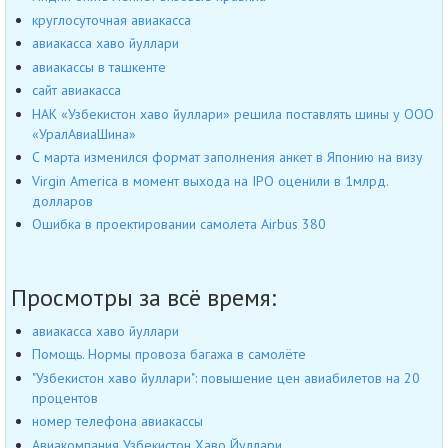
круглосуточная авиакасса
авиакасса хаво йуллари
авиакассы в ташкенте
сайт авиакасса
НАК «Узбекистон хаво йуллари» решила поставлять шины у ООО
«УралАвиаШина»
С марта изменился формат заполнения анкет в Японию на визу
Virgin America в момент выхода на IPO оценили в 1млрд.
долларов
Ошибка в проектировании самолета Airbus 380
Просмотры за всё время:
авиакасса хаво йуллари
Помощь. Нормы провоза багажа в самолёте
"Узбекистон хаво йуллари": повышение цен авиабилетов на 20
процентов
номер телефона авиакассы
Авиакомпания Узбекистон Хаво Йуллари