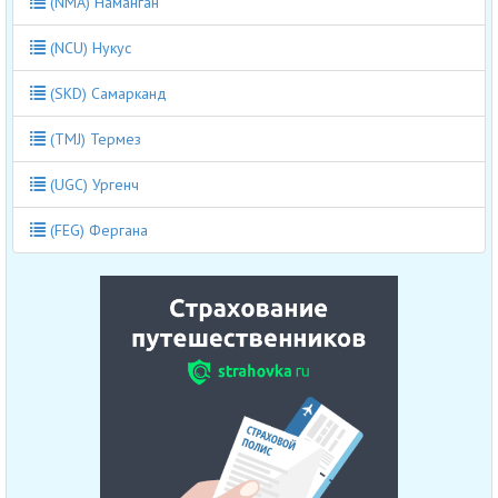
(NMA) Наманган
(NCU) Нукус
(SKD) Самарканд
(TMJ) Термез
(UGC) Ургенч
(FEG) Фергана