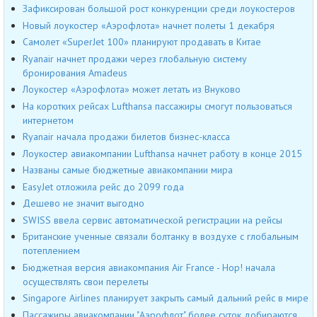
Зафиксирован большой рост конкуренции среди лоукостеров
Новый лоукостер «Аэрофлота» начнет полеты 1 декабря
Самолет «SuperJet 100» планируют продавать в Китае
Ryanair начнет продажи через глобальную систему
бронирования Amadeus
Лоукостер «Аэрофлота» может летать из Внуково
На коротких рейсах Lufthansa пассажиры смогут пользоваться
интернетом
Ryanair начала продажи билетов бизнес-класса
Лоукостер авиакомпании Lufthansa начнет работу в конце 2015
Названы самые бюджетные авиакомпании мира
EasyJet отложила рейс до 2099 года
Дешево не значит выгодно
SWISS ввела сервис автоматической регистрации на рейсы
Британские ученные связали болтанку в воздухе с глобальным
потеплением
Бюджетная версия авиакомпания Air France - Hop! начала
осуществлять свои перелеты
Singapore Airlines планирует закрыть самый дальний рейс в мире
Пассажиры авиакомпании "Аэрофлот" более суток добираются