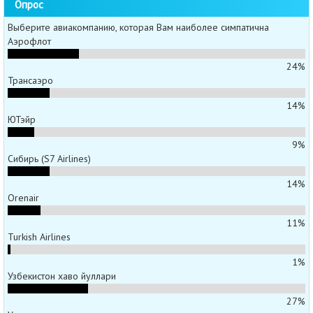
Опрос
Выберите авиакомпанию, которая Вам наиболее симпатична
Аэрофлот
24%
Трансаэро
14%
ЮТэйр
9%
Сибирь (S7 Airlines)
14%
Orenair
11%
Turkish Airlines
1%
Узбекистон хаво йуллари
27%