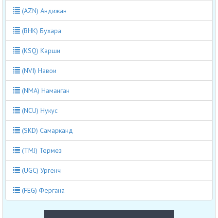
(AZN) Андижан
(BHK) Бухара
(KSQ) Карши
(NVI) Навои
(NMA) Наманган
(NCU) Нукус
(SKD) Самарканд
(TMJ) Термез
(UGC) Ургенч
(FEG) Фергана